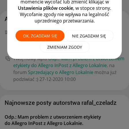
momencie wycofać lub zmienić klikając w
Strona Główna
OPCJE
Ustawienia plików cookie
, w stopce strony.
Wycofanie zgody nie wpływa na legalność
Aktywność rafal_czeladz
uprzedniego przetwarzania.
Gratulacje! Masz nowy "W punkt!" za wpis
Odp.:
OK, ZGADZAM SIĘ
NIE ZGADZAM SIĘ
Mam problem z utworzeniem etykiety do Allegro
InPost z Allegro Lokalnie.
.
‎06-01-2021
17:34
ZMIENIAM ZGODY
Twój nowy wpis
Odp.: Mam problem z utworzeniem
etykiety do Allegro InPost z Allegro Lokalnie.
na
forum
Sprzedający o Allegro Lokalnie
można już
podziwiać :)
‎27-12-2020
10:00
Najnowsze posty autorstwa rafal_czeladz
Odp.: Mam problem z utworzeniem etykiety
do Allegro InPost z Allegro Lokalnie.