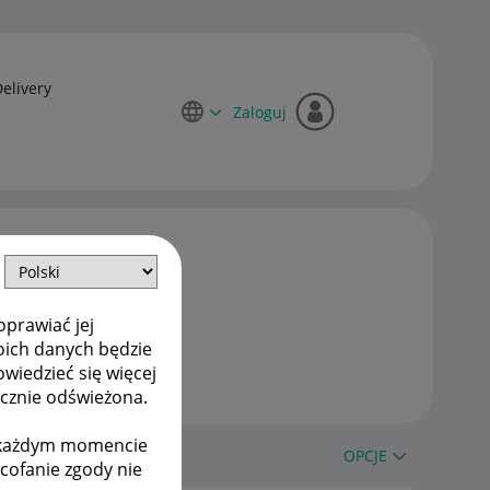
Delivery
Zaloguj
oprawiać jej
oich danych będzie
owiedzieć się więcej
ycznie odświeżona.
w każdym momencie
OPCJE
ycofanie zgody nie