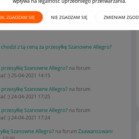
wpływa na legalność uprzedniego przetwarzania.
OK, ZGADZAM SIĘ
NIE ZGADZAM SIĘ
ZMIENIAM ZGOD
 co chodzi z tą ceną za przesyłkę Szanowne Allegro?
 chodzi z tą ceną za przesyłkę Szanowne Allegro?
a przesyłkę Szanowne Allegro?
na forum
ać :)
‎25-04-2021
14:15
a przesyłkę Szanowne Allegro?
na forum
ać :)
‎24-04-2021
17:25
a przesyłkę Szanowne Allegro?
na forum
ać :)
‎24-04-2021
17:24
syłkę Szanowne Allegro?
na forum
Zaawansowani
1
17:20