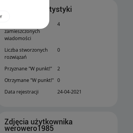
Publiczne statystyki
Y
Łączna liczba
4
zamieszczonych
wiadomości
Liczba stworzonych
0
rozwiązań
Przyznane "W punkt!"
2
Otrzymane "W punkt!"
0
Data rejestracji
‎24-04-2021
Zdjęcia użytkownika
werowero1985