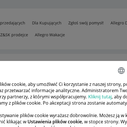
Sprzedających
Dla Kupujących
Zgłoś swój pomysł!
Allegro 
CZ&SK prodejce
Allegro Wakacje
ków cookie, aby umożliwić Ci korzystanie z naszej strony, p
az przetwarzać informacje analityczne. Administratorem Tw
órzy partnerzy, z którymi współpracujemy.
Kliknij tutaj
, aby d
tamy z plików cookie. Po akceptacji strona zostanie automat
stywanie plików cookie wyrażasz dobrowolnie. Możesz ją 
ić klikając w
Ustawienia plików cookie
, w stopce strony. W