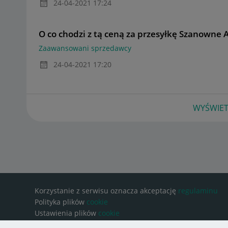
‎24-04-2021
17:24
O co chodzi z tą ceną za przesyłkę Szanowne A
Zaawansowani sprzedawcy
‎24-04-2021
17:20
WYŚWIET
Korzystanie z serwisu oznacza akceptację
regulaminu
Polityka plików
cookie
Ustawienia plików
cookie