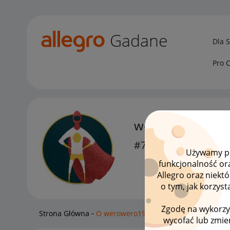
Gadane
Dla 
Pro 
werowero1985
#7 Wielbiciel
Używamy pli
funkcjonalność or
Allegro oraz niekt
o tym, jak korzys
Zgodę na wykorzy
Strona Główna
O werowero1985
wycofać lub zmien