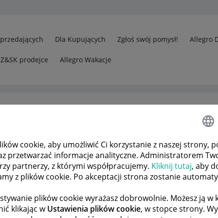
Sprzedających
Dla Kupujących
Zgłoś swój pomysł!
Allegro 
CZ&SK prodejce
Allegro Wakacje
0
ków cookie, aby umożliwić Ci korzystanie z naszej strony, p
az przetwarzać informacje analityczne. Administratorem Tw
órzy partnerzy, z którymi współpracujemy.
Kliknij tutaj
, aby d
tamy z plików cookie. Po akceptacji strona zostanie automat
stywanie plików cookie wyrażasz dobrowolnie. Możesz ją 
ić klikając w
Ustawienia plików cookie
, w stopce strony. W