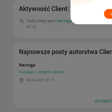
Aktywność Client:100950770
Twój nowy wpis
Neringa
na forum
Kupujący o
01:15
Najnowsze posty autorstwa Clie
Neringa
Kupujący o Allegro Lokalnie
‎28-04-2021
01:15
WYŚWIET