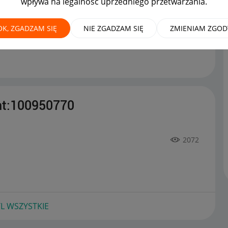
wpływa na legalność uprzedniego przetwarzania.
OK, ZGADZAM SIĘ
NIE ZGADZAM SIĘ
ZMIENIAM ZGOD
 Allegro Lokalnie
można już podziwiać :)
‎28-04-2021
nt:100950770
2072
L WSZYSTKIE