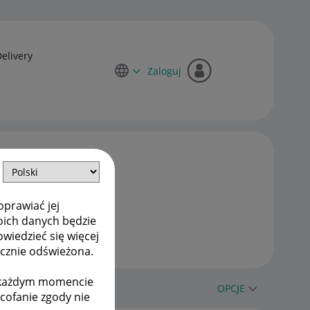
Delivery
Zaloguj
oprawiać jej
oich danych będzie
owiedzieć się więcej
ycznie odświeżona.
w każdym momencie
OPCJE
ycofanie zgody nie