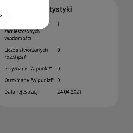
Publiczne statystyki
Y
Łączna liczba
1
zamieszczonych
wiadomości
Liczba stworzonych
0
rozwiązań
Przyznane "W punkt!"
0
Otrzymane "W punkt!"
0
Data rejestracji
‎24-04-2021