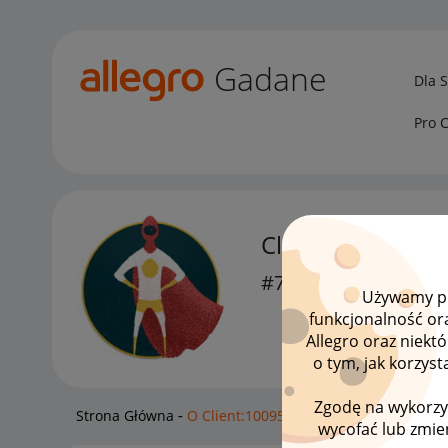
Gadane
Dla 
Pro 
Client:10095077
#7 Wielbiciel
Używamy pli
funkcjonalność or
Allegro oraz niekt
o tym, jak korzys
Zgodę na wykorzy
Strona Główna
O Client:100950770
wycofać lub zmien