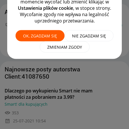
momencie wycofać lub zmienić klikając w
Ustawienia plików cookie
, w stopce strony.
Aktywność Client:41087650
Wycofanie zgody nie wpływa na legalność
uprzedniego przetwarzania.
Twój nowy wpis
Dlaczego po wykupieniu Smart nie
mam płatności za pobraniem za 3.99?
na forum
OK, ZGADZAM SIĘ
NIE ZGADZAM SIĘ
Smart! dla kupujących
można już podziwiać :)
‎25-07-2021
10:54
ZMIENIAM ZGODY
Najnowsze posty autorstwa
Client:41087650
Dlaczego po wykupieniu Smart nie mam
płatności za pobraniem za 3.99?
Smart! dla kupujących
353
‎25-07-2021
10:54