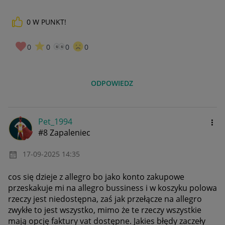
0
W PUNKT!
0
0
0
0
ODPOWIEDZ
Pet_1994
#8 Zapaleniec
‎17-09-2025
14:35
cos się dzieje z allegro bo jako konto zakupowe
przeskakuje mi na allegro bussiness i w koszyku polowa
rzeczy jest niedostępna, zaś jak przełącze na allegro
zwykłe to jest wszystko, mimo że te rzeczy wszystkie
mają opcję faktury vat dostępne. Jakies błędy zaczeły