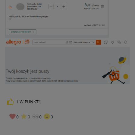
1
W PUNKT!
0
0
0
0