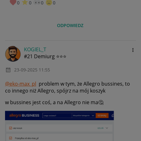
0
0
0
0
ODPOWIEDZ
KOGIEL_T
#21 Demiurg ⭐⭐⭐
‎23-09-2025
11:55
@eko-max_pl
problem w tym, że Allegro bussines, to
co innego niż Allegro, spójrz na mój koszyk
w bussines jest coś, a na Allegro nie ma
🤔