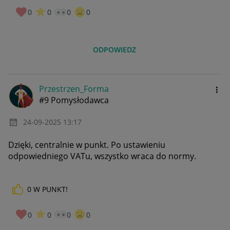
0
0
0
0
ODPOWIEDZ
Przestrzen_Form
a
#9 Pomysłodawca
‎24-09-2025
13:17
Dzięki, centralnie w punkt. Po ustawieniu
odpowiedniego VATu, wszystko wraca do normy.
0
W PUNKT!
0
0
0
0