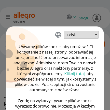
Zaloguj
Gadane
Używamy plików cookie, aby umożliwić Ci
korzystanie z naszej strony, poprawiać jej
funkcjonalność oraz przetwarzać informacje
Zaawansowani sprzedawcy
OPCJE
analityczne. Administratorem Twoich danych
będzie Allegro oraz niektórzy partnerzy, z
którymi współpracujemy.
Kliknij tutaj
, aby
dowiedzieć się więcej o tym, jak korzystamy z
WSZYSTKIE TEMATY
plików cookie. Po akceptacji strona zostanie
automatycznie odświeżona.
Jak wchodze na swoje aukcje to
Zgodę na wykorzystywanie plików cookie
po 2 sekundach wyskakuje błąd
wyrażasz dobrowolnie. Możesz ją w każdym
404