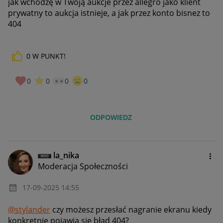
jak wchodzę w Twoją aukcje przez allegro jako klient
prywatny to aukcja istnieje, a jak przez konto bisnez to
404
0
W PUNKT!
0
0
0
0
ODPOWIEDZ
la_nika
Moderacja Społeczności
‎17-09-2025
14:55
@stylander
czy możesz przesłać nagranie ekranu kiedy
konkretnie pojawia się błąd 404?