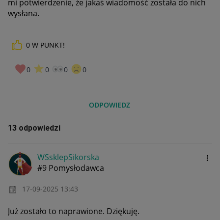
mi potwierdzenie, że jakaś wiadomość została do nich
wysłana.
0
W PUNKT!
0
0
0
0
ODPOWIEDZ
13 odpowiedzi
WSsklepSikorska
#9 Pomysłodawca
‎17-09-2025
13:43
Już zostało to naprawione. Dziękuję.