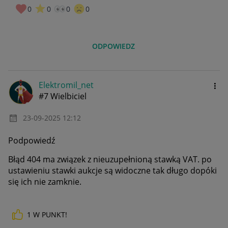
0
0
0
0
ODPOWIEDZ
Elektromil_net
#7 Wielbiciel
‎23-09-2025
12:12
Podpowiedź
Błąd 404 ma związek z nieuzupełnioną stawką VAT. po
ustawieniu stawki aukcje są widoczne tak długo dopóki
się ich nie zamknie.
1
W PUNKT!