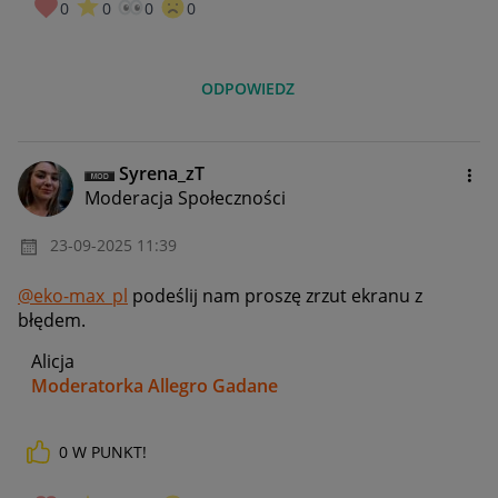
0
0
0
0
ODPOWIEDZ
Syrena_zT
Moderacja Społeczności
‎23-09-2025
11:39
@eko-max_pl
podeślij nam proszę zrzut ekranu z
błędem.
Alicja
Moderatorka Allegro Gadane
0
W PUNKT!