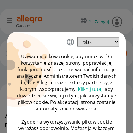
Zaloguj
Gadane
Używamy plików cookie, aby umożliwić Ci
korzystanie z naszej strony, poprawiać jej
funkcjonalność oraz przetwarzać informacje
Allegro Delivery
OPCJE
analityczne. Administratorem Twoich danych
będzie Allegro oraz niektórzy partnerzy, z
którymi współpracujemy.
Kliknij tutaj
, aby
dowiedzieć się więcej o tym, jak korzystamy z
WSZYSTKIE TEMATY
plików cookie. Po akceptacji strona zostanie
automatycznie odświeżona.
Allegro Delivery - brak
Zgodę na wykorzystywanie plików cookie
rozpoznania z etykiety
wyrażasz dobrowolnie. Możesz ją w każdym