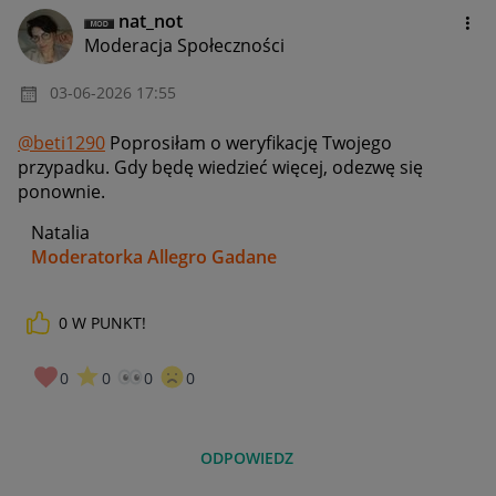
nat_not
Moderacja Społeczności
‎03-06-2026
17:55
@beti1290
Poprosiłam o weryfikację Twojego
przypadku. Gdy będę wiedzieć więcej, odezwę się
ponownie.
Natalia
Moderatorka Allegro Gadane
0
W PUNKT!
0
0
0
0
ODPOWIEDZ