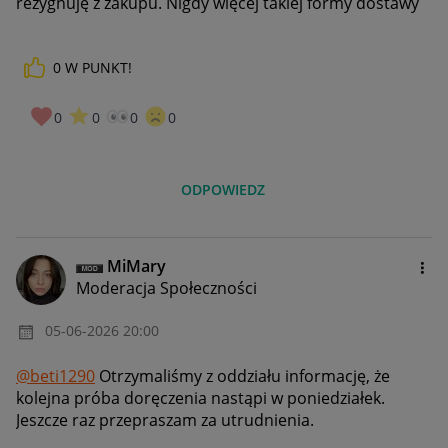
rezygnuję z zakupu. Nigdy więcej takiej formy dostawy
0
W PUNKT!
0
0
0
0
ODPOWIEDZ
MiMary
Moderacja Społeczności
‎05-06-2026
20:00
@beti1290
Otrzymaliśmy z oddziału informację, że
kolejna próba doręczenia nastąpi w poniedziałek.
Jeszcze raz przepraszam za utrudnienia.