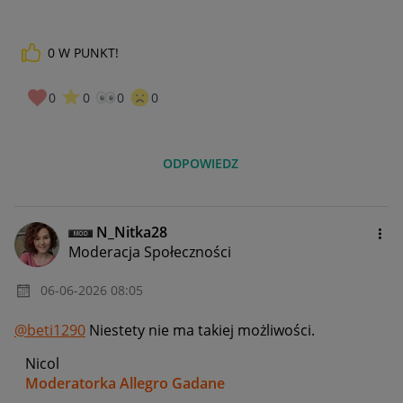
0
W PUNKT!
0
0
0
0
ODPOWIEDZ
N_Nitka28
Moderacja Społeczności
‎06-06-2026
08:05
@beti1290
Niestety nie ma takiej możliwości.
Nicol
Moderatorka Allegro Gadane