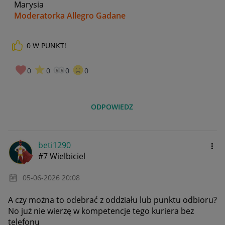
Marysia
Moderatorka Allegro Gadane
0
W PUNKT!
0
0
0
0
ODPOWIEDZ
beti1290
#7 Wielbiciel
‎05-06-2026
20:08
A czy można to odebrać z oddziału lub punktu odbioru?
No już nie wierzę w kompetencje tego kuriera bez
telefonu