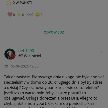
0
W PUNKT!
0
0
0
0
ODPOWIEDZ
beti1290
#7 Wielbiciel
‎05-06-2026
19:55
Tak oczywiście. Pierwszego dnia nikogo nie było chociaż
siedzieliśmy w domu do 20, drugiego dnia był zły adres
a dzisiaj ? Czy szanowny pan kurier wie co to telefon?
Jeżeli tak to warto było żeby jeszcze potrafił to
obsługiwać. Usługa doręczenia przez DHL Allegro to
chyba jakiś smutny żart. Czekam do poniedziałku i