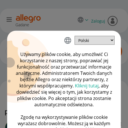
Zaloguj
Gadane
Używamy plików cookie, aby umożliwić Ci
korzystanie z naszej strony, poprawiać jej
funkcjonalność oraz przetwarzać informacje
Allegro Delivery
OPCJE
analityczne. Administratorem Twoich danych
będzie Allegro oraz niektórzy partnerzy, z
którymi współpracujemy.
Kliknij tutaj
, aby
dowiedzieć się więcej o tym, jak korzystamy z
WSZYSTKIE TEMATY
plików cookie. Po akceptacji strona zostanie
automatycznie odświeżona.
problem z allegro kurier dhl
Zgodę na wykorzystywanie plików cookie
wyrażasz dobrowolnie. Możesz ją w każdym
beti1290