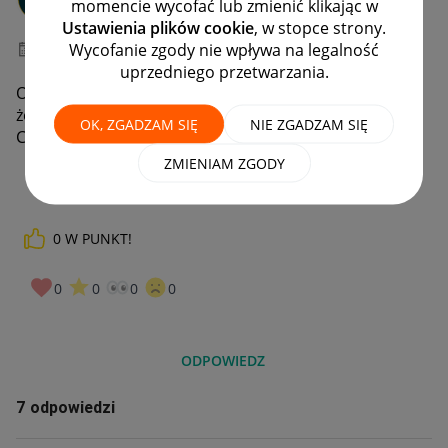
momencie wycofać lub zmienić klikając w
#7 Wielbiciel
Ustawienia plików cookie
, w stopce strony.
Wycofanie zgody nie wpływa na legalność
‎03-06-2026
17:30
uprzedniego przetwarzania.
Od 2 dni czekamy cały dzień na kuriera, wczoraj wpisał
że nikogo nie było a dzisiaj że błędne dane adresowe.
OK, ZGADZAM SIĘ
NIE ZGADZAM SIĘ
Czy to częsty problem?
ZMIENIAM ZGODY
0
W PUNKT!
0
0
0
0
ODPOWIEDZ
7 odpowiedzi