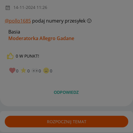
‎14-11-2024
11:26
@pollo1685
podaj numery przesyłek
🙂
Basia
Moderatorka Allegro Gadane
0
W PUNKT!
0
0
0
0
ODPOWIEDZ
ROZPOCZNIJ TEMAT