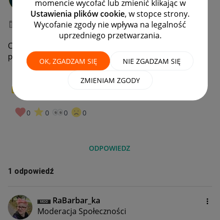
momencie wycofać lub zmienić klikając w
#7 Wielbiciel
Ustawienia plików cookie
, w stopce strony.
Wycofanie zgody nie wpływa na legalność
‎14-11-2024
08:03
uprzedniego przetwarzania.
Chcę przedłużyć odbiór paczek dla adresu mailowego
pollo6@op.pl
OK, ZGADZAM SIĘ
NIE ZGADZAM SIĘ
ZMIENIAM ZGODY
0
W PUNKT!
0
0
0
0
ODPOWIEDZ
1 odpowiedź
RaBarbar_ka
Moderacja Społeczności