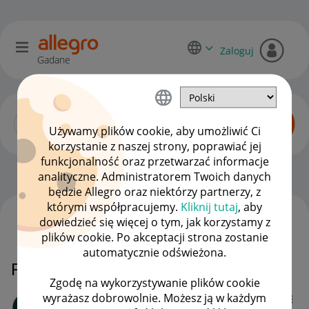
Zaloguj
Gadane
Używamy plików cookie, aby umożliwić Ci
korzystanie z naszej strony, poprawiać jej
funkcjonalność oraz przetwarzać informacje
Allegro Delivery
OPCJE
analityczne. Administratorem Twoich danych
będzie Allegro oraz niektórzy partnerzy, z
którymi współpracujemy.
Kliknij tutaj
, aby
dowiedzieć się więcej o tym, jak korzystamy z
WSZYSTKIE TEMATY
plików cookie. Po akceptacji strona zostanie
automatycznie odświeżona.
Przedłużyć czas odbioru paczki
Zgodę na wykorzystywanie plików cookie
wyrażasz dobrowolnie. Możesz ją w każdym
pollo1685