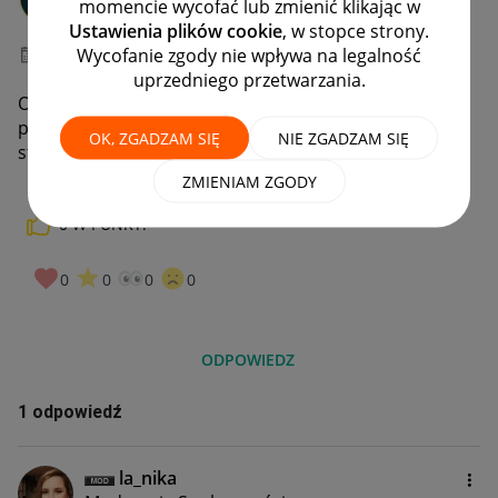
momencie wycofać lub zmienić klikając w
#1 Nowicjusz
Ustawienia plików cookie
, w stopce strony.
Wycofanie zgody nie wpływa na legalność
‎24-01-2025
19:05
uprzedniego przetwarzania.
Od wczoraj jest status przesyłki "w drodze" pilnie
potrzebuje na dziś tą przesyłkę , a nie mogę sprawdzić
OK, ZGADZAM SIĘ
NIE ZGADZAM SIĘ
statusu itd. Allegro Box coś szwankuje chyba?
ZMIENIAM ZGODY
0
W PUNKT!
0
0
0
0
ODPOWIEDZ
1 odpowiedź
la_nika