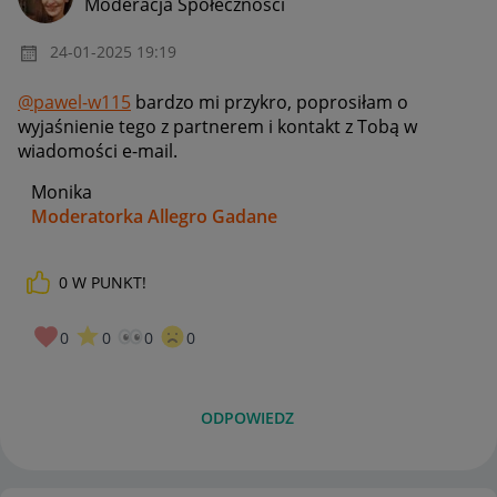
Moderacja Społeczności
‎24-01-2025
19:19
@pawel-w115
bardzo mi przykro, poprosiłam o
wyjaśnienie tego z partnerem i kontakt z Tobą w
wiadomości e-mail.
Monika
Moderatorka Allegro Gadane
0
W PUNKT!
0
0
0
0
ODPOWIEDZ