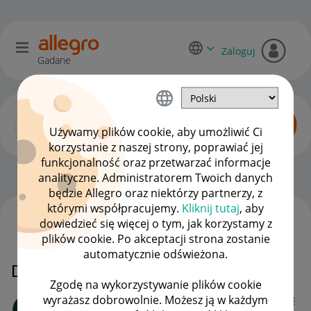
Zaloguj
Gadane
Używamy plików cookie, aby umożliwić Ci
korzystanie z naszej strony, poprawiać jej
funkcjonalność oraz przetwarzać informacje
Allegro One dla kupujących
OPCJE
analityczne. Administratorem Twoich danych
będzie Allegro oraz niektórzy partnerzy, z
którymi współpracujemy.
Kliknij tutaj
, aby
dowiedzieć się więcej o tym, jak korzystamy z
WSZYSTKIE TEMATY
plików cookie. Po akceptacji strona zostanie
automatycznie odświeżona.
Dostawa paczki do allegro box
Zgodę na wykorzystywanie plików cookie
wyrażasz dobrowolnie. Możesz ją w każdym
pawel-w115