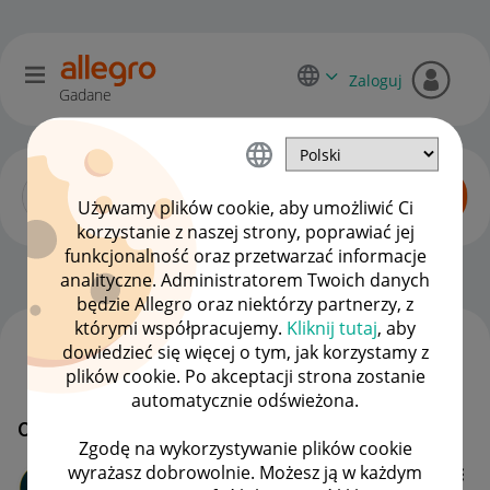
Zaloguj
Gadane
Używamy plików cookie, aby umożliwić Ci
korzystanie z naszej strony, poprawiać jej
funkcjonalność oraz przetwarzać informacje
Allegro One dla kupujących
OPCJE
analityczne. Administratorem Twoich danych
będzie Allegro oraz niektórzy partnerzy, z
którymi współpracujemy.
Kliknij tutaj
, aby
dowiedzieć się więcej o tym, jak korzystamy z
WSZYSTKIE TEMATY
plików cookie. Po akceptacji strona zostanie
automatycznie odświeżona.
odbiór
Zgodę na wykorzystywanie plików cookie
wyrażasz dobrowolnie. Możesz ją w każdym
dylan1984