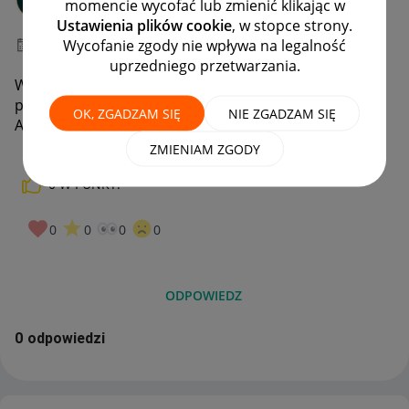
momencie wycofać lub zmienić klikając w
#7 Wielbiciel
Ustawienia plików cookie
, w stopce strony.
Wycofanie zgody nie wpływa na legalność
‎21-06-2024
11:17
uprzedniego przetwarzania.
Witam, prosze o przedluzenie mozliwosici odbioru
przesylki do poniedzialku. Numer przesylki:
OK, ZGADZAM SIĘ
NIE ZGADZAM SIĘ
A000QM3726
ZMIENIAM ZGODY
0
W PUNKT!
0
0
0
0
ODPOWIEDZ
0 odpowiedzi