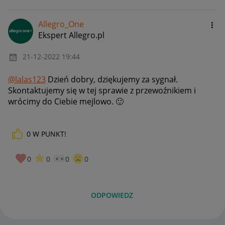
Allegro_One
Ekspert Allegro.pl
‎21-12-2022
19:44
@lalas123
Dzień dobry, dziękujemy za sygnał.
Skontaktujemy się w tej sprawie z przewoźnikiem i
wrócimy do Ciebie mejlowo.
🙂
0
W PUNKT!
0
0
0
0
ODPOWIEDZ