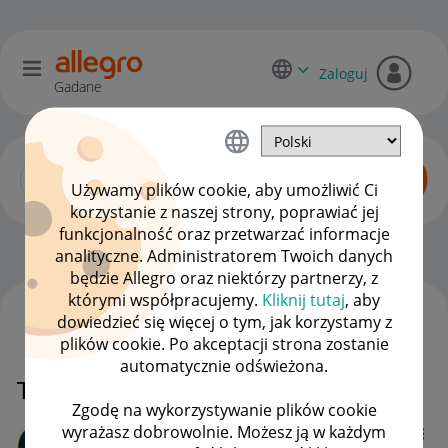
Zaloguj
Gadane
Używamy plików cookie, aby umożliwić Ci
korzystanie z naszej strony, poprawiać jej
funkcjonalność oraz przetwarzać informacje
Allegro One dla kupujących
OPCJE
analityczne. Administratorem Twoich danych
będzie Allegro oraz niektórzy partnerzy, z
którymi współpracujemy.
Kliknij tutaj
, aby
dowiedzieć się więcej o tym, jak korzystamy z
WSZYSTKIE TEMATY
plików cookie. Po akceptacji strona zostanie
automatycznie odświeżona.
Termin dostawy paczki
Zgodę na wykorzystywanie plików cookie
wyrażasz dobrowolnie. Możesz ją w każdym
lalas123