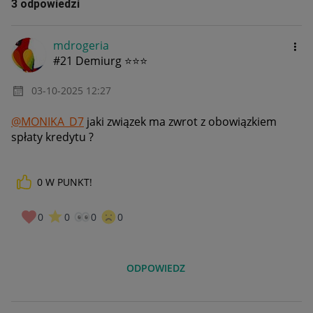
3 odpowiedzi
mdrogeria
#21 Demiurg ⭐⭐⭐
‎03-10-2025
12:27
@MONIKA_D7
jaki związek ma zwrot z obowiązkiem
spłaty kredytu ?
0
W PUNKT!
0
0
0
0
ODPOWIEDZ