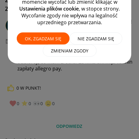
momencie wycofać lub zmienić klikając w
zapł.
Ustawienia plików cookie
, w stopce strony.
Wycofanie zgody nie wpływa na legalność
MONIKA_D7
uprzedniego przetwarzania.
#7 Wielbiciel
OK, ZGADZAM SIĘ
NIE ZGADZAM SIĘ
‎03-10-2025
12:22
ZMIENIAM ZGODY
Zwrot przez przewozika Allegro nie dotarł do
odbiorcy, co mam zrobic? Za kilka dni mija termin
zapłaty allegro pay.
0
W PUNKT!
0
0
0
0
ODPOWIEDZ