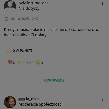
były forumowicz
Nie dotyczy
‎03-10-2025
12:37
Kredyt musisz spłacić niezależnie od statusu zwrotu,
inaczej naliczą Ci opłaty.
0
W PUNKT!
0
0
0
0
ODPOWIEDZ
la_nika
Moderacja Społeczności