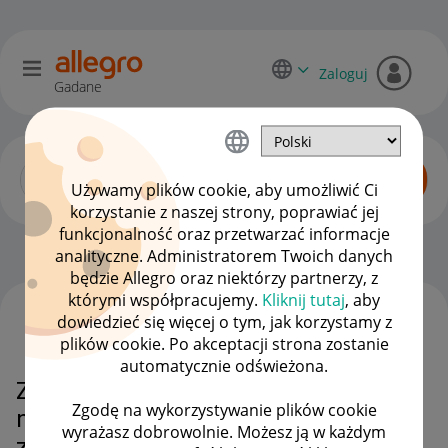
Zaloguj
Gadane
Używamy plików cookie, aby umożliwić Ci
korzystanie z naszej strony, poprawiać jej
funkcjonalność oraz przetwarzać informacje
Allegro One dla kupujących
OPCJE
analityczne. Administratorem Twoich danych
będzie Allegro oraz niektórzy partnerzy, z
którymi współpracujemy.
Kliknij tutaj
, aby
dowiedzieć się więcej o tym, jak korzystamy z
WSZYSTKIE TEMATY
plików cookie. Po akceptacji strona zostanie
automatycznie odświeżona.
Zwrot przez przewozika Allegro
Zgodę na wykorzystywanie plików cookie
nie dotarł do odbiorcy, co mam
wyrażasz dobrowolnie. Możesz ją w każdym
zrobic? Za kilka dni mija termin