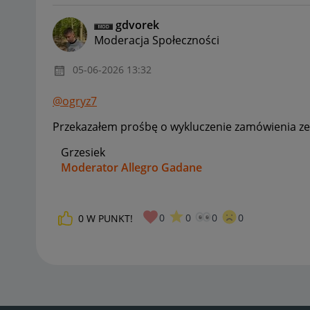
gdvorek
Moderacja Społeczności
‎05-06-2026
13:32
@ogryz7
Przekazałem prośbę o wykluczenie zamówienia ze 
Grzesiek
Moderator Allegro Gadane
0
0
0
0
0
W PUNKT!