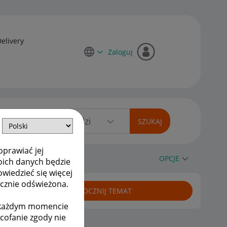
Delivery
Zaloguj
oprawiać jej
OPCJE
oich danych będzie
owiedzieć się więcej
ycznie odświeżona.
ROZPOCZNIJ TEMAT
w każdym momencie
ycofanie zgody nie