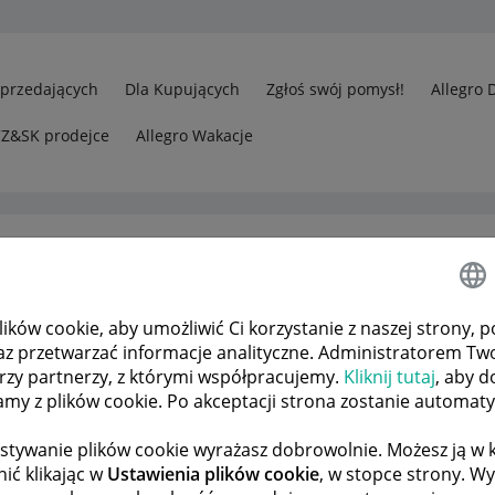
Sprzedających
Dla Kupujących
Zgłoś swój pomysł!
Allegro 
CZ&SK prodejce
Allegro Wakacje
ków cookie, aby umożliwić Ci korzystanie z naszej strony, p
sprzedawców
Wykluczenie przesyłek
az przetwarzać informacje analityczne. Administratorem Tw
órzy partnerzy, z którymi współpracujemy.
Kliknij tutaj
, aby d
tamy z plików cookie. Po akceptacji strona zostanie automat
 TEMATÓW
POPRZEDNIA
NASTĘPNA
stywanie plików cookie wyrażasz dobrowolnie. Możesz ją 
ić klikając w
Ustawienia plików cookie
, w stopce strony. W