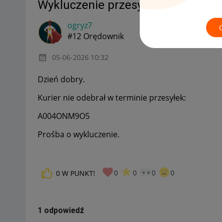
Wykluczenie przesyłek
ogryz7
#12 Orędownik
‎05-06-2026
10:32
Dzień dobry.
Kurier nie odebrał w terminie przesyłek:
A004ONM9O5
Prośba o wykluczenie.
0
0
0
0
0
W PUNKT!
1 odpowiedź