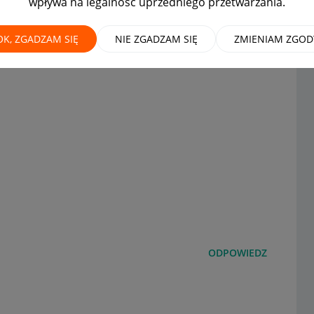
wpływa na legalność uprzedniego przetwarzania.
OK, ZGADZAM SIĘ
NIE ZGADZAM SIĘ
ZMIENIAM ZGOD
ODPOWIEDZ