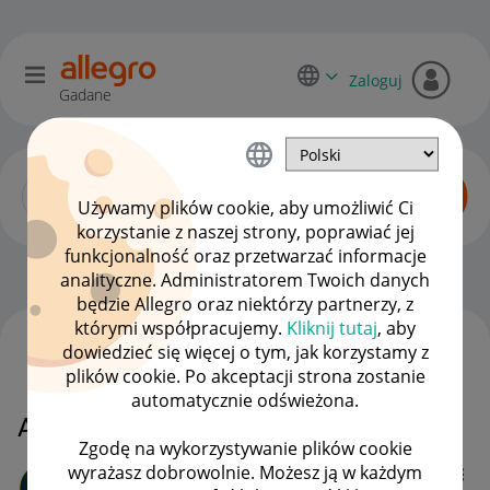
Zaloguj
Gadane
Używamy plików cookie, aby umożliwić Ci
korzystanie z naszej strony, poprawiać jej
funkcjonalność oraz przetwarzać informacje
Allegro Pay
OPCJE
analityczne. Administratorem Twoich danych
będzie Allegro oraz niektórzy partnerzy, z
którymi współpracujemy.
Kliknij tutaj
, aby
dowiedzieć się więcej o tym, jak korzystamy z
WSZYSTKIE TEMATY
plików cookie. Po akceptacji strona zostanie
automatycznie odświeżona.
Allegro Pay spłacone
Zgodę na wykorzystywanie plików cookie
wyrażasz dobrowolnie. Możesz ją w każdym
Client:28293063