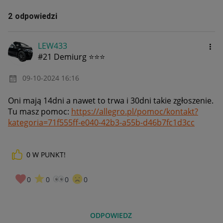
2 odpowiedzi
LEW433
#21 Demiurg ⭐⭐⭐
‎09-10-2024
16:16
Oni mają 14dni a nawet to trwa i 30dni takie zgłoszenie.
Tu masz pomoc:
https://allegro.pl/pomoc/kontakt?
kategoria=71f555ff-e040-42b3-a55b-d46b7fc1d3cc
0
W PUNKT!
0
0
0
0
ODPOWIEDZ