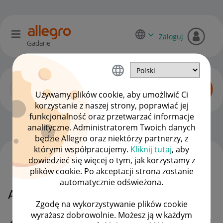
Zaloguj
Gadane
Używamy plików cookie, aby umożliwić Ci
korzystanie z naszej strony, poprawiać jej
funkcjonalność oraz przetwarzać informacje
Allegro Pay
OPCJE
analityczne. Administratorem Twoich danych
będzie Allegro oraz niektórzy partnerzy, z
którymi współpracujemy.
Kliknij tutaj
, aby
dowiedzieć się więcej o tym, jak korzystamy z
WSZYSTKIE TEMATY
plików cookie. Po akceptacji strona zostanie
automatycznie odświeżona.
ALLEGRO PAY
MAMY ROZWIĄZANIE!
Zgodę na wykorzystywanie plików cookie
wyrażasz dobrowolnie. Możesz ją w każdym
grzesek14