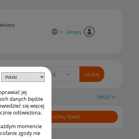
Delivery
Zaloguj
oprawiać jej
OPCJE
oich danych będzie
owiedzieć się więcej
ycznie odświeżona.
ROZPOCZNIJ TEMAT
w każdym momencie
ycofanie zgody nie