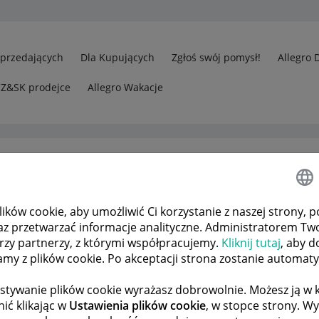
Sprzedających
Dla Kupujących
Zgłoś swój pomysł!
Allegro 
CZ&SK prodejce
Allegro Wakacje
ków cookie, aby umożliwić Ci korzystanie z naszej strony, p
e cofnac alegro pay mam to i nie moge zobaczyc harmonogramu
az przetwarzać informacje analityczne. Administratorem Tw
órzy partnerzy, z którymi współpracujemy.
Kliknij tutaj
, aby d
tamy z plików cookie. Po akceptacji strona zostanie automat
 TEMATÓW
POPRZEDNIA
NASTĘPNA
stywanie plików cookie wyrażasz dobrowolnie. Możesz ją 
ić klikając w
Ustawienia plików cookie
, w stopce strony. W