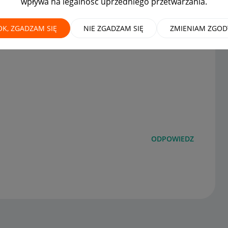
wpływa na legalność uprzedniego przetwarzania.
o i nie moge zobaczyc
OK, ZGADZAM SIĘ
NIE ZGADZAM SIĘ
ZMIENIAM ZGOD
ODPOWIEDZ