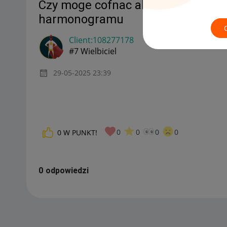
Czy moge cofnac alegro pay mam t
harmonogramu
Client:10827717
8
#7 Wielbiciel
‎29-05-2025
23:39
0
0
0
0
0
W PUNKT!
0 odpowiedzi