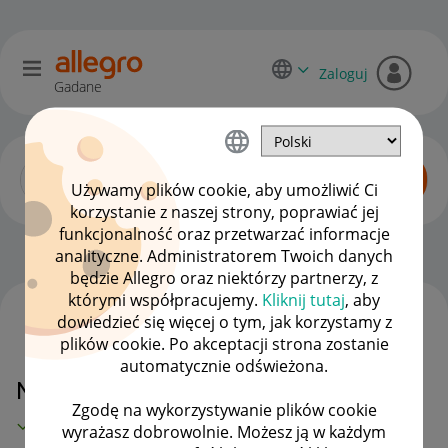
Zaloguj
Gadane
Używamy plików cookie, aby umożliwić Ci
korzystanie z naszej strony, poprawiać jej
funkcjonalność oraz przetwarzać informacje
Allegro Pay
OPCJE
analityczne. Administratorem Twoich danych
będzie Allegro oraz niektórzy partnerzy, z
którymi współpracujemy.
Kliknij tutaj
, aby
dowiedzieć się więcej o tym, jak korzystamy z
WSZYSTKIE TEMATY
plików cookie. Po akceptacji strona zostanie
automatycznie odświeżona.
Nie otrzymałam paczki .
Zgodę na wykorzystywanie plików cookie
MAMY ROZWIĄZANIE!
wyrażasz dobrowolnie. Możesz ją w każdym