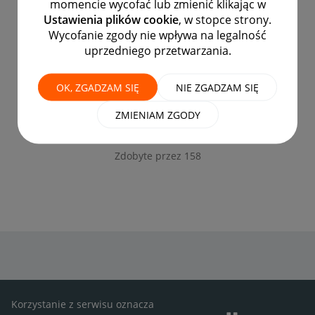
momencie wycofać lub zmienić klikając w
‎08-02-2021
Ustawienia plików cookie
, w stopce strony.
Zdobyte przez 41 520
Wycofanie zgody nie wpływa na legalność
uprzedniego przetwarzania.
OK, ZGADZAM SIĘ
NIE ZGADZAM SIĘ
ZMIENIAM ZGODY
Jak dwie krople wody!
‎17-01-2023
Zdobyte przez 158
Korzystanie z serwisu oznacza