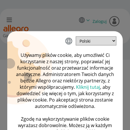
Zaloguj
Gadane
O vonNogay
Używamy plików cookie, aby umożliwić Ci
korzystanie z naszej strony, poprawiać jej
funkcjonalność oraz przetwarzać informacje
analityczne. Administratorem Twoich danych
Liczba wizytówek zdobytych przez
będzie Allegro oraz niektórzy partnerzy, z
użytkownika vonNogay to 2.
którymi współpracujemy.
Kliknij tutaj
, aby
dowiedzieć się więcej o tym, jak korzystamy z
plików cookie. Po akceptacji strona zostanie
automatycznie odświeżona.
Zgodę na wykorzystywanie plików cookie
wyrażasz dobrowolnie. Możesz ją w każdym
1. urodziny Gadane