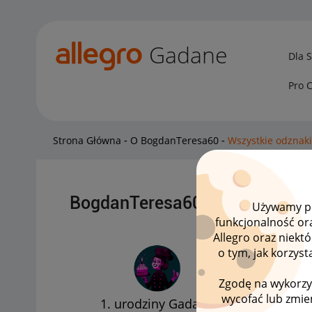
Gadane
Dla 
Pro 
Strona Główna
O BogdanTeresa60
Wszystkie odznak
BogdanTeresa60 zdobył 1 wiz
Używamy pli
funkcjonalność or
Allegro oraz niekt
o tym, jak korzys
Zgodę na wykorzy
wycofać lub zmien
1. urodziny Gadane