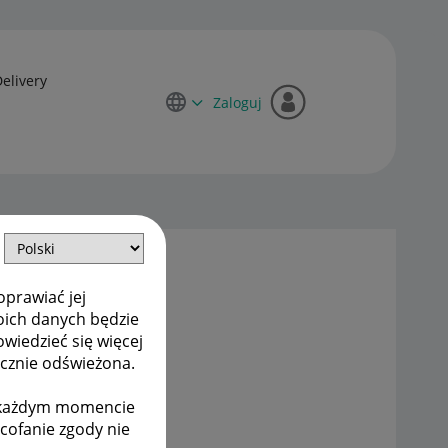
Delivery
Zaloguj
oprawiać jej
oich danych będzie
owiedzieć się więcej
ycznie odświeżona.
w każdym momencie
ycofanie zgody nie