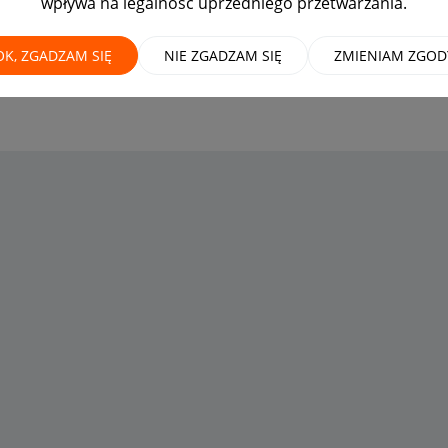
wpływa na legalność uprzedniego przetwarzania.
OK, ZGADZAM SIĘ
NIE ZGADZAM SIĘ
ZMIENIAM ZGOD