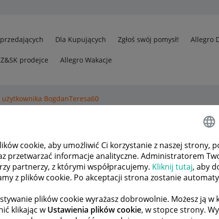
Sprzedających
Dla Kupujących
Zgłoś swój pomysł!
Allegro 
CZ&SK prodejce
Allegro Wakacje
i użytkownika BogdanTeresa60
ytówkę.
ków cookie, aby umożliwić Ci korzystanie z naszej strony, p
az przetwarzać informacje analityczne. Administratorem Tw
órzy partnerzy, z którymi współpracujemy.
Kliknij tutaj
, aby d
tamy z plików cookie. Po akceptacji strona zostanie automat
stywanie plików cookie wyrażasz dobrowolnie. Możesz ją 
ić klikając w
Ustawienia plików cookie
, w stopce strony. W