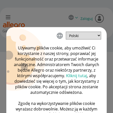
Zaloguj
Gadane
O dora-d14
Używamy plików cookie, aby umożliwić Ci
korzystanie z naszej strony, poprawiać jej
funkcjonalność oraz przetwarzać informacje
analityczne. Administratorem Twoich danych
dora-d14 zdobył 1 wizytówkę.
będzie Allegro oraz niektórzy partnerzy, z
którymi współpracujemy.
Kliknij tutaj
, aby
dowiedzieć się więcej o tym, jak korzystamy z
plików cookie. Po akceptacji strona zostanie
automatycznie odświeżona.
1. urodziny Gadane
Zgodę na wykorzystywanie plików cookie
wyrażasz dobrowolnie. Możesz ją w każdym
‎08-02-2021