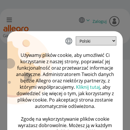
Zaloguj
Gadane
O SpoconaBeza
Używamy plików cookie, aby umożliwić Ci
korzystanie z naszej strony, poprawiać jej
funkcjonalność oraz przetwarzać informacje
analityczne. Administratorem Twoich danych
SpoconaBeza zdobył 1 wizytówkę.
będzie Allegro oraz niektórzy partnerzy, z
którymi współpracujemy.
Kliknij tutaj
, aby
dowiedzieć się więcej o tym, jak korzystamy z
plików cookie. Po akceptacji strona zostanie
automatycznie odświeżona.
1. urodziny Gadane
Zgodę na wykorzystywanie plików cookie
wyrażasz dobrowolnie. Możesz ją w każdym
‎08-02-2021