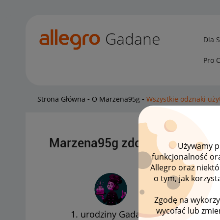
Gadane
Dla 
Pro 
Strona Główna
O Marzena95g
Wszystkie odznaki uż
Marzena95g zdobył 1 wizytów
Używamy pli
funkcjonalność or
Allegro oraz niekt
o tym, jak korzys
Zgodę na wykorzy
wycofać lub zmien
1. urodziny Gadane