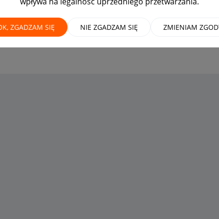
wpływa na legalność uprzedniego przetwarzania.
OK, ZGADZAM SIĘ
NIE ZGADZAM SIĘ
ZMIENIAM ZGOD