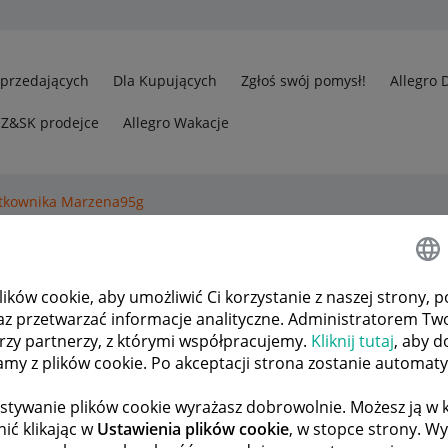
Sprzedających
Dla Kupujących
Zgłoś swój pomysł!
Allegro 
CZ&SK prodejce
Allegro Wakacje
ytkownika Marzena95g
kę.
ków cookie, aby umożliwić Ci korzystanie z naszej strony, p
az przetwarzać informacje analityczne. Administratorem Tw
órzy partnerzy, z którymi współpracujemy.
Kliknij tutaj
, aby d
tamy z plików cookie. Po akceptacji strona zostanie automat
stywanie plików cookie wyrażasz dobrowolnie. Możesz ją 
ić klikając w
Ustawienia plików cookie
, w stopce strony. W