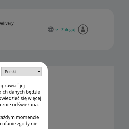
Delivery
Zaloguj
oprawiać jej
oich danych będzie
owiedzieć się więcej
ycznie odświeżona.
w każdym momencie
ycofanie zgody nie