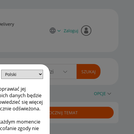
Delivery
Zaloguj
oprawiać jej
OPCJE
oich danych będzie
owiedzieć się więcej
ycznie odświeżona.
ROZPOCZNIJ TEMAT
w każdym momencie
ycofanie zgody nie