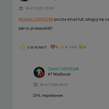
‎05-07-2025
23:09
@Client:135976248
poczta email lub zaloguj się n
Jaki to przewoźnik?
0
0
0
0
0
W PUNKT!
Client:13597624
8
#7 Wielbiciel
‎06-07-2025
00:47
DHL перевізник