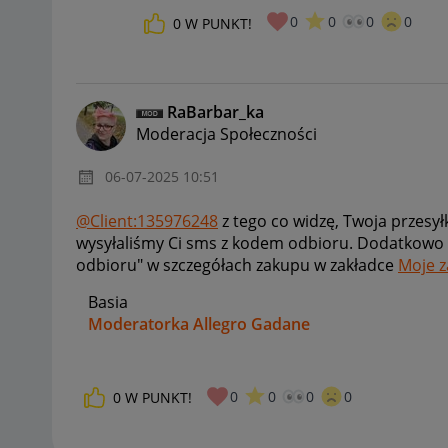
0
0
0
0
0
W PUNKT!
RaBarbar_ka
Moderacja Społeczności
‎06-07-2025
10:51
@Client:135976248
z tego co widzę, Twoja przesy
wysyłaliśmy Ci sms z kodem odbioru. Dodatkowo 
odbioru" w szczegółach zakupu w zakładce
Moje 
Basia
Moderatorka Allegro Gadane
0
0
0
0
0
W PUNKT!