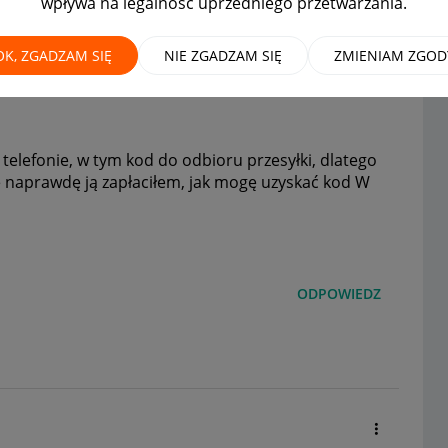
wpływa na legalność uprzedniego przetwarzania.
ки
OK, ZGADZAM SIĘ
NIE ZGADZAM SIĘ
ZMIENIAM ZGOD
telefonie, w tym kod do odbioru przesyłki, dlatego
e naprawdę ją zapłaciłem, jak mogę uzyskać kod W
ODPOWIEDZ