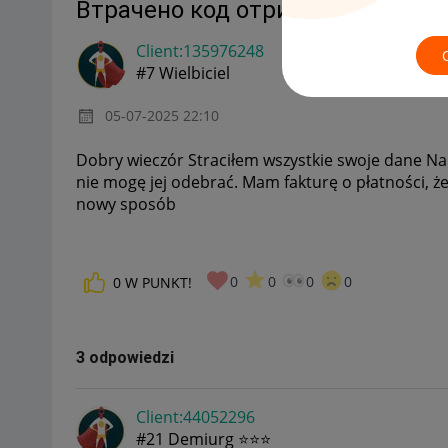
Втрачено код отримання посил
Client:13597624
8
#7 Wielbiciel
‎05-07-2025
22:10
Dobry wieczór Straciłem wszystkie swoje dane Na 
nie mogę jej odebrać. Mam fakturę o płatności, ż
nowy sposób
0
0
0
0
0
W PUNKT!
3 odpowiedzi
Client:44052296
#21 Demiurg ⭐⭐⭐