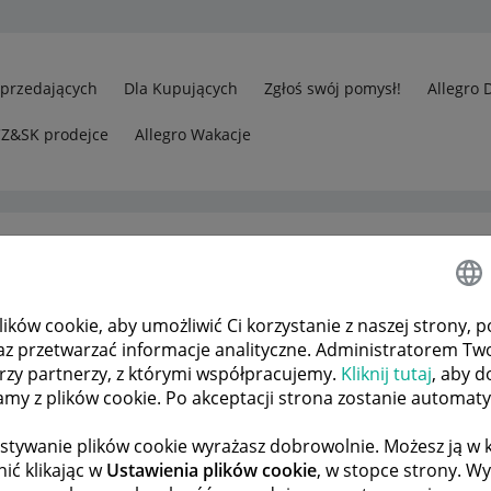
Sprzedających
Dla Kupujących
Zgłoś swój pomysł!
Allegro 
CZ&SK prodejce
Allegro Wakacje
ków cookie, aby umożliwić Ci korzystanie z naszej strony, p
Втрачено код отримання посилки
az przetwarzać informacje analityczne. Administratorem Tw
órzy partnerzy, z którymi współpracujemy.
Kliknij tutaj
, aby d
tamy z plików cookie. Po akceptacji strona zostanie automat
 TEMATÓW
POPRZEDNIA
NASTĘPNA
stywanie plików cookie wyrażasz dobrowolnie. Możesz ją 
ić klikając w
Ustawienia plików cookie
, w stopce strony. W