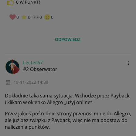
0
W PUNKT!
0
0
0
0
ODPOWIEDZ
Lecter67
#2 Obserwator
‎15-11-2022
14:39
Dokładnie taka sama sytuacja. Wchodzę przez Payback,
i klikam w okienko Allegro „użyj online”.
Przez jakieś pośrednie strony przenosi mnie do Allegro,
ale już bez związku z Payback, więc nie ma podstaw do
naliczenia punktów.