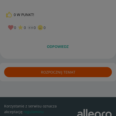
0
W PUNKT!
0
0
0
0
ODPOWIEDZ
ROZPOCZNIJ TEMAT
Korzystanie z serwisu oznacza
akceptację
regulaminu