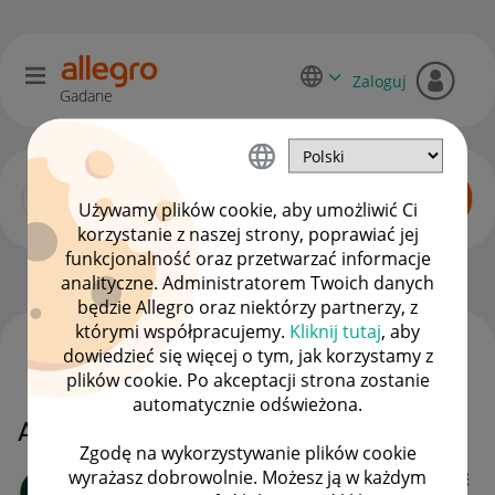
Zaloguj
Gadane
Używamy plików cookie, aby umożliwić Ci
korzystanie z naszej strony, poprawiać jej
funkcjonalność oraz przetwarzać informacje
Dyskusje kupujących
OPCJE
analityczne. Administratorem Twoich danych
będzie Allegro oraz niektórzy partnerzy, z
którymi współpracujemy.
Kliknij tutaj
, aby
dowiedzieć się więcej o tym, jak korzystamy z
WSZYSTKIE TEMATY
plików cookie. Po akceptacji strona zostanie
automatycznie odświeżona.
Allegro a punkty payback
Zgodę na wykorzystywanie plików cookie
wyrażasz dobrowolnie. Możesz ją w każdym
cola59