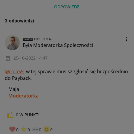
ODPOWIEDZ
3 odpowiedzi
mr_oma
Była Moderatorka Społeczności
‎25-10-2022
14:47
@cola59
, w tej sprawie musisz zgłosić się bezpośrednio
do Payback.
Maja
Moderatorka
0
W PUNKT!
_____________
Daj znać, co myślisz o Allegro Gadane i wypełnij ankietę!
🙂
0
0
0
0