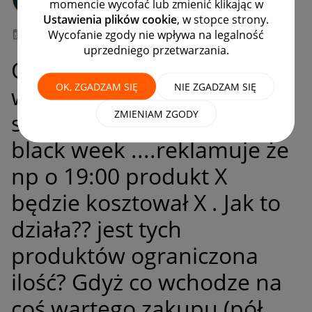
momencie wycofać lub zmienić klikając w
#7 Wielbiciel
Ustawienia plików cookie
, w stopce strony.
Wycofanie zgody nie wpływa na legalność
‎26-11-2025
19:48
uprzedniego przetwarzania.
Oficjalny sklep allegro
OK, ZGADZAM SIĘ
NIE ZGADZAM SIĘ
wystawia na głównej
ZMIENIAM ZGODY
stronie różne produkty na
black week ....reklamuje że
np o 19:00 produkt X
będzie kosztował X . Jak to
działa?? jest tych
produktów ograniczona
ilość? Gdyż co wchodze na
coś wartego zakupu (pół