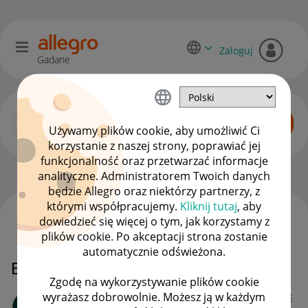
Zaloguj
Gadane
Używamy plików cookie, aby umożliwić Ci
korzystanie z naszej strony, poprawiać jej
funkcjonalność oraz przetwarzać informacje
Dyskusje kupujących
OPCJE
analityczne. Administratorem Twoich danych
będzie Allegro oraz niektórzy partnerzy, z
którymi współpracujemy.
Kliknij tutaj
, aby
dowiedzieć się więcej o tym, jak korzystamy z
WSZYSTKIE TEMATY
plików cookie. Po akceptacji strona zostanie
automatycznie odświeżona.
Black week - sklep allegro
Zgodę na wykorzystywanie plików cookie
wyrażasz dobrowolnie. Możesz ją w każdym
mr-paradise