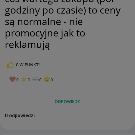
godziny po czasie) to ceny
są normalne - nie
promocyjne jak to
reklamują
0
W PUNKT!
0
0
0
0
ODPOWIEDZ
0 odpowiedzi