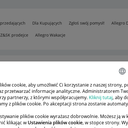
Sprzedających
Dla Kupujących
Zgłoś swój pomysł!
Allegro 
CZ&SK prodejce
Allegro Wakacje
ków cookie, aby umożliwić Ci korzystanie z naszej strony, p
Odp.: CHCE ZMIENIĆ IMIE
az przetwarzać informacje analityczne. Administratorem Tw
órzy partnerzy, z którymi współpracujemy.
Kliknij tutaj
, aby d
tamy z plików cookie. Po akceptacji strona zostanie automat
 TEMATÓW
POPRZEDNIA
NASTĘPNA
stywanie plików cookie wyrażasz dobrowolnie. Możesz ją 
ić klikając w
Ustawienia plików cookie
, w stopce strony. W