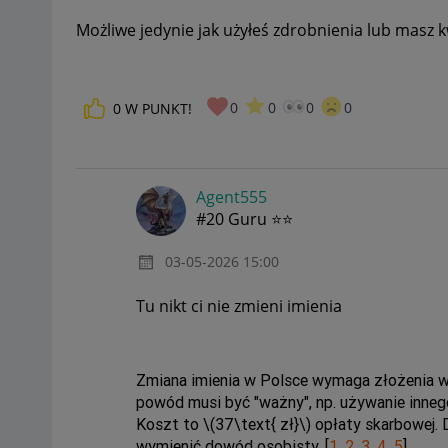
Możliwe jedynie jak użyłeś zdrobnienia lub masz k
0
0
0
0
0
W PUNKT!
Agent555
#20 Guru ⭐⭐
‎03-05-2026
15:00
Tu nikt ci nie zmieni imienia
Zmiana imienia w Polsce wymaga złożenia
powód musi być "ważny", np. używanie innego 
Koszt to \(37\text{ zł}\) opłaty skarbowej. D
wymienić dowód osobisty.
[
1
,
2
,
3
,
4
,
5
]