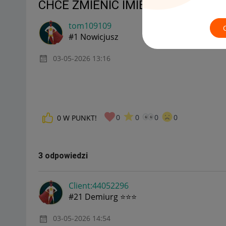
CHCE ZMIENIĆ IMIE
tom109109
#1 Nowicjusz
‎03-05-2026
13:16
0
0
0
0
0
W PUNKT!
3 odpowiedzi
Client:44052296
#21 Demiurg ⭐⭐⭐
‎03-05-2026
14:54