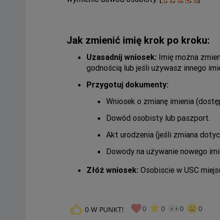
Jak zmienić imię krok po kroku:
Uzasadnij wniosek:
Imię można zmienić
godnością lub jeśli używasz innego imie
Przygotuj dokumenty:
Wniosek o zmianę imienia (dostę
Dowód osobisty lub paszport.
Akt urodzenia (jeśli zmiana dotyc
Dowody na używanie nowego imien
Złóż wniosek:
Osobiscie w USC miejsc
0
0
0
0
0
W PUNKT!