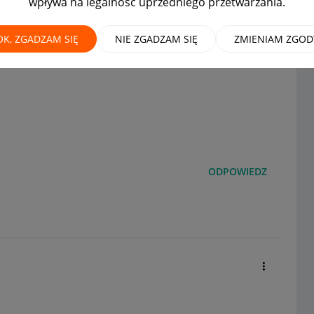
wpływa na legalność uprzedniego przetwarzania.
OK, ZGADZAM SIĘ
NIE ZGADZAM SIĘ
ZMIENIAM ZGOD
ODPOWIEDZ