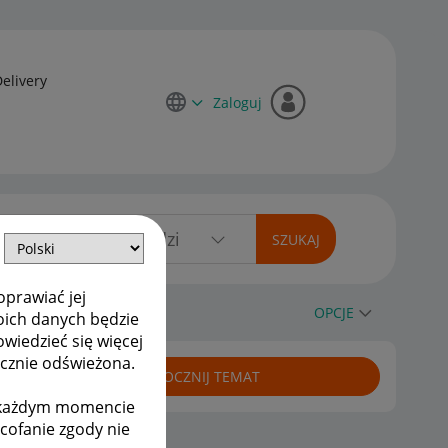
Delivery
Zaloguj
oprawiać jej
OPCJE
oich danych będzie
owiedzieć się więcej
ycznie odświeżona.
ROZPOCZNIJ TEMAT
w każdym momencie
ycofanie zgody nie