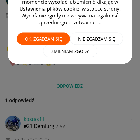
momencie wycofać lub zmienić klikając w
#8 Zapaleniec
Ustawienia plików cookie
, w stopce strony.
Wycofanie zgody nie wpływa na legalność
‎26-03-2020
21:06
uprzedniego przetwarzania.
OK, ZGADZAM SIĘ
NIE ZGADZAM SIĘ
0
W PUNKT!
ZMIENIAM ZGODY
0
0
0
0
ODPOWIEDZ
1 odpowiedź
kostas11
#21 Demiurg ⭐⭐⭐
‎26-03-2020
21:07