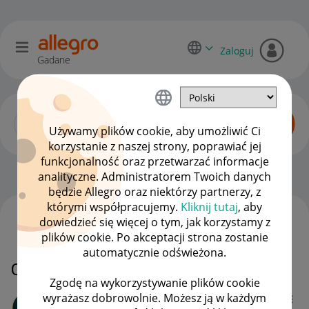
Zaloguj
Gadane
Używamy plików cookie, aby umożliwić Ci
korzystanie z naszej strony, poprawiać jej
funkcjonalność oraz przetwarzać informacje
Dyskusje kupujących
OPCJE
analityczne. Administratorem Twoich danych
będzie Allegro oraz niektórzy partnerzy, z
którymi współpracujemy.
Kliknij tutaj
, aby
dowiedzieć się więcej o tym, jak korzystamy z
WSZYSTKIE TEMATY
plików cookie. Po akceptacji strona zostanie
automatycznie odświeżona.
Co mam zrobić??
Zgodę na wykorzystywanie plików cookie
wyrażasz dobrowolnie. Możesz ją w każdym
Marzena95g