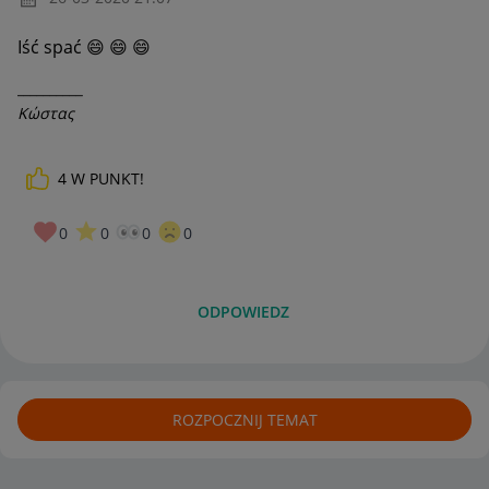
Iść spać
😄
😄
😄
__________
Κώστας
4
W PUNKT!
0
0
0
0
ODPOWIEDZ
ROZPOCZNIJ TEMAT