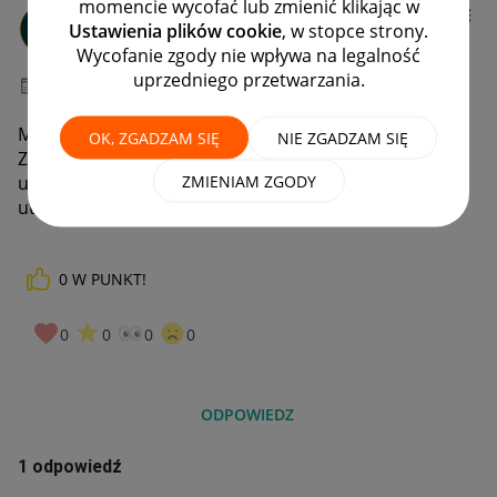
momencie wycofać lub zmienić klikając w
Client:14667549
8
Ustawienia plików cookie
, w stopce strony.
#1 Nowicjusz
Wycofanie zgody nie wpływa na legalność
uprzedniego przetwarzania.
‎08-07-2026
20:52
Mam konto do którego jest przypisany adres mailowy.
OK, ZGADZAM SIĘ
NIE ZGADZAM SIĘ
Z powodu posiadania drugiego adresu tamtą pocztę
ZMIENIAM ZGODY
usunęłam i niestety nie mogę się już zalogować? Czy
utraciłam konto allegro na zawsze?
0
W PUNKT!
0
0
0
0
ODPOWIEDZ
1 odpowiedź