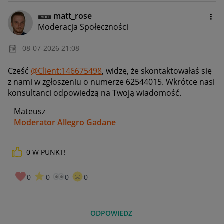
matt_rose
Moderacja Społeczności
‎08-07-2026
21:08
Cześć
@Client:146675498
, widzę, że skontaktowałaś się
z nami w zgłoszeniu o numerze
62544015. Wkrótce nasi
konsultanci odpowiedzą na Twoją wiadomość.
Mateusz
Moderator Allegro Gadane
0
W PUNKT!
0
0
0
0
ODPOWIEDZ