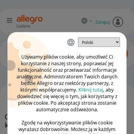
Zaloguj
Gadane
Używamy plików cookie, aby umożliwić Ci
korzystanie z naszej strony, poprawiać jej
funkcjonalność oraz przetwarzać informacje
Dyskusje kupujących
OPCJE
analityczne. Administratorem Twoich danych
będzie Allegro oraz niektórzy partnerzy, z
którymi współpracujemy.
Kliknij tutaj
, aby
dowiedzieć się więcej o tym, jak korzystamy z
WSZYSTKIE TEMATY
plików cookie. Po akceptacji strona zostanie
automatycznie odświeżona.
Czy mozna odzyskać dostęp do
Zgodę na wykorzystywanie plików cookie
konta
wyrażasz dobrowolnie. Możesz ją w każdym