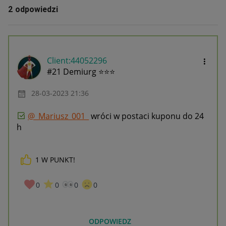
2 odpowiedzi
Client:44052296
#21 Demiurg ⭐⭐⭐
‎28-03-2023
21:36
@_Mariusz_001_
wróci w postaci kuponu do 24
h
1
W PUNKT!
0
0
0
0
ODPOWIEDZ