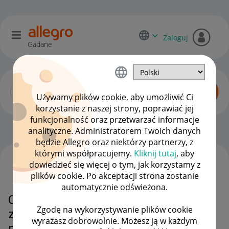
Zaloguj
Gadane
Używamy plików cookie, aby umożliwić Ci
korzystanie z naszej strony, poprawiać jej
funkcjonalność oraz przetwarzać informacje
Dyskusje kupujących
OPCJE
analityczne. Administratorem Twoich danych
będzie Allegro oraz niektórzy partnerzy, z
którymi współpracujemy.
Kliknij tutaj
, aby
dowiedzieć się więcej o tym, jak korzystamy z
WSZYSTKIE TEMATY
plików cookie. Po akceptacji strona zostanie
automatycznie odświeżona.
Czy po anulowaniu oplaconego
Zgodę na wykorzystywanie plików cookie
zamówienia otrzymam zwrot
wyrażasz dobrowolnie. Możesz ją w każdym
monet?