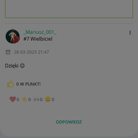
_Mariusz_001_
#7 Wielbiciel
‎28-03-2023
21:47
Dzięki
😉
0
W PUNKT!
0
0
0
0
ODPOWIEDZ