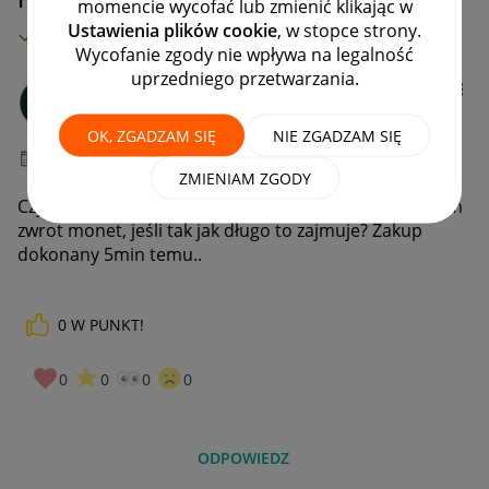
momencie wycofać lub zmienić klikając w
Ustawienia plików cookie
, w stopce strony.
MAMY ROZWIĄZANIE!
Wycofanie zgody nie wpływa na legalność
uprzedniego przetwarzania.
_Mariusz_001_
#7 Wielbiciel
OK, ZGADZAM SIĘ
NIE ZGADZAM SIĘ
‎28-03-2023
21:33
ZMIENIAM ZGODY
Czy po anulowaniu oplaconego zamówienia otrzymam
zwrot monet, jeśli tak jak długo to zajmuje? Zakup
dokonany 5min temu..
0
W PUNKT!
0
0
0
0
ODPOWIEDZ