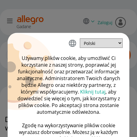
Zaloguj
Gadane
Używamy plików cookie, aby umożliwić Ci
korzystanie z naszej strony, poprawiać jej
funkcjonalność oraz przetwarzać informacje
Dyskusje kupujących
OPCJE
analityczne. Administratorem Twoich danych
będzie Allegro oraz niektórzy partnerzy, z
którymi współpracujemy.
Kliknij tutaj
, aby
dowiedzieć się więcej o tym, jak korzystamy z
WSZYSTKIE TEMATY
plików cookie. Po akceptacji strona zostanie
automatycznie odświeżona.
Dla czego nadal w wyszukiwania
Zgodę na wykorzystywanie plików cookie
wstawia się złą kategorię sprzętu?
wyrażasz dobrowolnie. Możesz ją w każdym