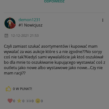
ODPOWIEDZ
demon1231
#1 Nowicjusz
‎12-12-2021
21:53
Czyli zamiast szukać asortymentów i kupować mam
wywalać za was aukcje które s a nie zgodne??No soryy
coś nie tak?Kiedyś sami wywalaliście jak ktoś oszukiwał
bo dla mnie to oszukiwanie kupującego wystawiać coś z
outletu jako nowe albo wystawowe jako nowe...Czy nie
mam racji??
0
W PUNKT!
0
0
0
0