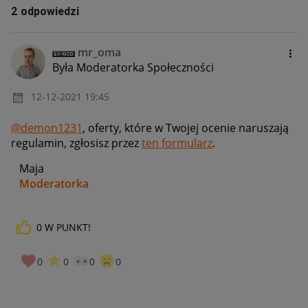
2 odpowiedzi
mr_oma
Była Moderatorka Społeczności
‎12-12-2021
19:45
@demon1231
, oferty, które w Twojej ocenie naruszają
regulamin, zgłosisz przez
ten formularz
.
Maja
Moderatorka
0
W PUNKT!
_____________
Daj znać, co myślisz o Allegro Gadane i wypełnij ankietę!
🙂
0
0
0
0