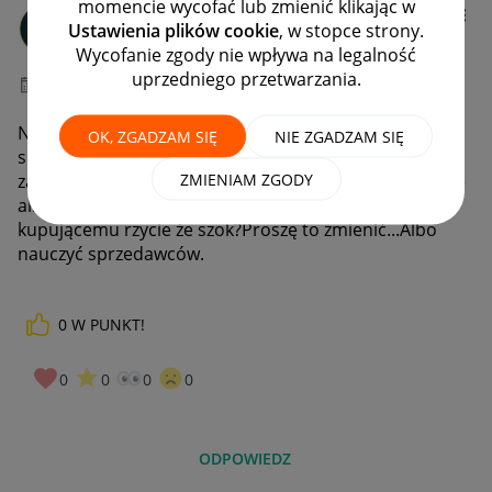
momencie wycofać lub zmienić klikając w
demon1231
Ustawienia plików cookie
, w stopce strony.
#1 Nowicjusz
Wycofanie zgody nie wpływa na legalność
uprzedniego przetwarzania.
‎12-12-2021
19:19
Nadal szukając sprzętu czy ubrań czy innej
OK, ZGADZAM SIĘ
NIE ZGADZAM SIĘ
sprzedawanej rzeczy w zakładce,,Nowe,,nadal
ZMIENIAM ZGODY
zamieszczają sprzedawcy odnowione albo naprawione
albo lekko używane?Przecież to tak komplikuje
kupującemu rzycie że szok?Proszę to zmienić...Albo
nauczyć sprzedawców.
0
W PUNKT!
0
0
0
0
ODPOWIEDZ