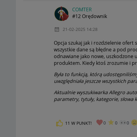
COMTER
#12 Orędownik
‎21-02-2025
14:28
Opcja szukaj jak i rozdzielenie ofe
wszystkie dane są błędne a pod pr
odnawiane jako nowe, uszkodzone uż
produktem. Kiedy ktoś zrozumie i p
Była to funkcją, którą udostępniliśm
uwzględniała jeszcze wszystkich pa
Aktualnie wyszukiwarka Allegro auto
parametry, tytuły, kategorie, słowa 
0
0
0
11
W PUNKT!