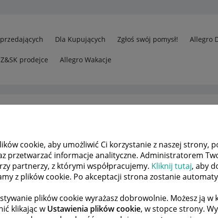
Sprzedających
Dla Kupujących
Zgłoś swój pomysł!
Allegro 
CZ&SK prodejce
Allegro Wakacje
ków cookie, aby umożliwić Ci korzystanie z naszej strony, p
Odp.: Dlaczego nie ma opcji Szukaj w opisie?
az przetwarzać informacje analityczne. Administratorem Tw
órzy partnerzy, z którymi współpracujemy.
Kliknij tutaj
, aby d
tamy z plików cookie. Po akceptacji strona zostanie automat
 TEMATÓW
POPRZEDNIA
NASTĘPNA
stywanie plików cookie wyrażasz dobrowolnie. Możesz ją 
ić klikając w
Ustawienia plików cookie
, w stopce strony. W