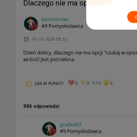
Dlaczego nie ma opcji Szukaj w op
boismortier
#9 Pomysłodawca
‎01-10-2024
08:33
Dzień dobry, dlaczego nie ma opcji "szukaj w opi
wrócić! Jest potrzebna.
0
0
0
0
244
W PUNKT!
986 odpowiedzi
gradek83
#9 Pomysłodawca