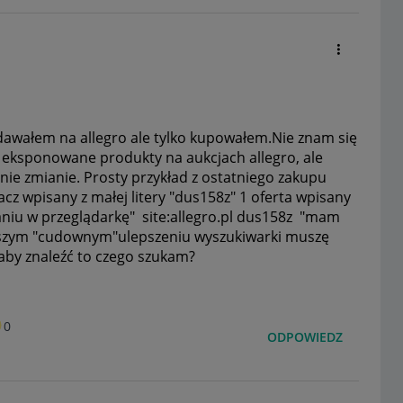
awałem na allegro ale tylko kupowałem.Nie znam się
i eksponowane produkty na aukcjach allegro, ale
anie zmianie. Prosty przykład z ostatniego zakupu
z wpisany z małej litery "dus158z" 1 oferta wpisany
saniu w przeglądarkę" site:allegro.pl dus158z "mam
waszym "cudownym"ulepszeniu wyszukiwarki muszę
aby znaleźć to czego szukam?
0
ODPOWIEDZ