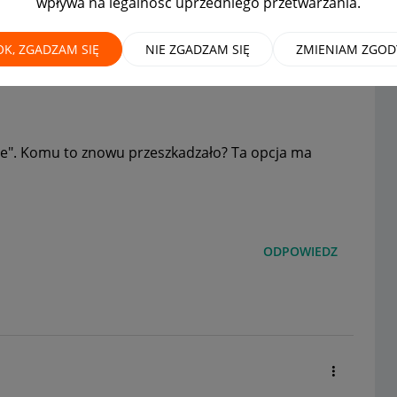
wpływa na legalność uprzedniego przetwarzania.
isie?
MAMY ROZWIĄZANIE!
OK, ZGADZAM SIĘ
NIE ZGADZAM SIĘ
ZMIENIAM ZGOD
sie". Komu to znowu przeszkadzało? Ta opcja ma
ODPOWIEDZ