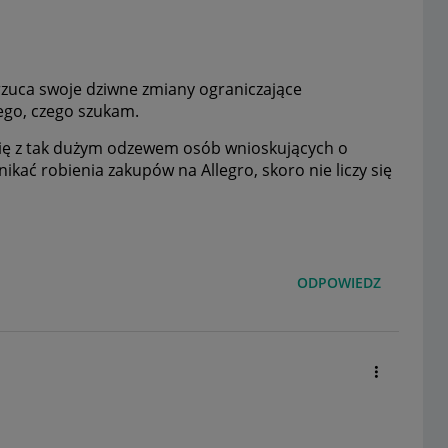
narzuca swoje dziwne zmiany ograniczające
tego, czego szukam.
y się z tak dużym odzewem osób wnioskujących o
ikać robienia zakupów na Allegro, skoro nie liczy się
ODPOWIEDZ