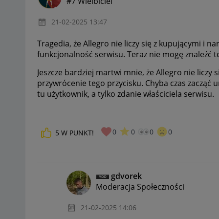
#7 Wielbiciel
‎21-02-2025
13:47
Tragedia, że Allegro nie liczy się z kupującymi i 
funkcjonalność serwisu. Teraz nie mogę znaleźć 
Jeszcze bardziej martwi mnie, że Allegro nie licz
przywrócenie tego przycisku. Chyba czas zacząć un
tu użytkownik, a tylko zdanie właściciela serwisu.
0
0
0
0
5
W PUNKT!
gdvorek
Moderacja Społeczności
‎21-02-2025
14:06