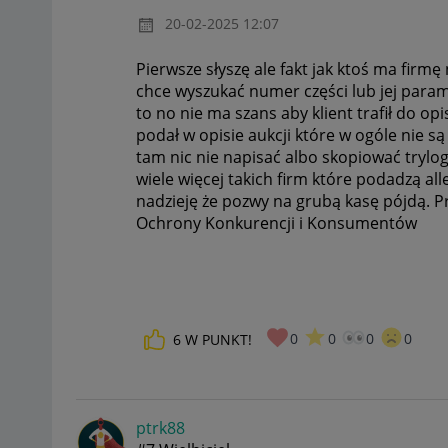
‎20-02-2025
12:07
Pierwsze słyszę ale fakt jak ktoś ma firmę 
chce wyszukać numer części lub jej parame
to no nie ma szans aby klient trafił do o
podał w opisie aukcji które w ogóle nie 
tam nic nie napisać albo skopiować trylog
wiele więcej takich firm które podadzą a
nadzieję że pozwy na grubą kasę pójdą. P
Ochrony Konkurencji i Konsumentów
0
0
0
0
6
W PUNKT!
ptrk88