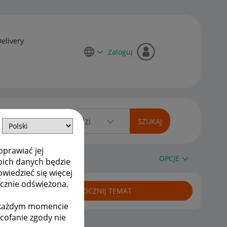
Delivery
Zaloguj
oprawiać jej
OPCJE
oich danych będzie
owiedzieć się więcej
ycznie odświeżona.
ROZPOCZNIJ TEMAT
w każdym momencie
ycofanie zgody nie