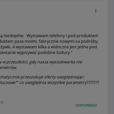
rt są niezbędne. Wystawiam telefony i pod produktem
oduktem poza moimi, fabrycznie nowymi sa podróby,
ywki. A wystawiam kilka a widoczna jest jedna pod
rzestanie wypisywać podobne bzdury "
y w przeszłości, gdy nasza wyszukiwarka nie
rametrów.
matycznie przeszukuje oferty uwzględniając:
kluczowe"
" co uwzględnia wszystkie parametry???????
0
ODPOWIEDZ