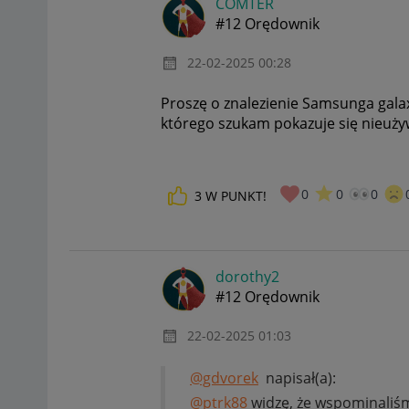
COMTER
#12 Orędownik
‎22-02-2025
00:28
Proszę o znalezienie Samsunga galaxy
którego szukam pokazuje się nieuży
0
0
0
3
W PUNKT!
dorothy2
#12 Orędownik
‎22-02-2025
01:03
@gdvorek
napisał(a):
@ptrk88
widzę, że wspominaliśmy