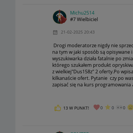
Michu2514
#7 Wielbiciel
‎21-02-2025
20:43
Drogi moderatorze nigdy nie sprzed
na tym w jaki sposób są opisywane 
wyszukiwarka działa fatalnie po zmi
którego szukałem produkt opryskiwac
z wielkiej"Dus158z" 2 oferty.Po wpi
kilkanaście ofert. Pytanie czy po 
zapisać się na kurs programowania 
0
0
0
13
W PUNKT!