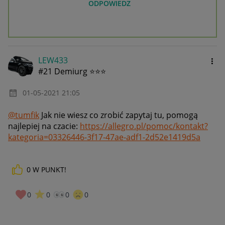
ODPOWIEDZ
LEW433
#21 Demiurg ⭐⭐⭐
‎01-05-2021
21:05
@tumfik
Jak nie wiesz co zrobić zapytaj tu, pomogą
najlepiej na czacie:
https://allegro.pl/pomoc/kontakt?
kategoria=03326446-3f17-47ae-adf1-2d52e1419d5a
0
W PUNKT!
0
0
0
0