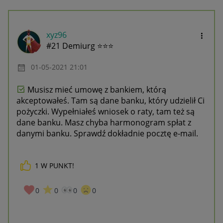
xyz96
#21 Demiurg ⭐⭐⭐
‎01-05-2021
21:01
Musisz mieć umowę z bankiem, którą
akceptowałeś. Tam są dane banku, który udzielił Ci
pożyczki. Wypełniałeś wniosek o raty, tam też są
dane banku. Masz chyba harmonogram spłat z
danymi banku. Sprawdź dokładnie pocztę e-mail.
1
W PUNKT!
0
0
0
0