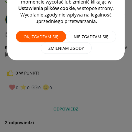
MAMY ROZWIĄZANIE!
momencie wycofać lub zmienić klikając w
Ustawienia plików cookie
, w stopce strony.
Wycofanie zgody nie wpływa na legalność
tumfik
uprzedniego przetwarzania.
#7 Wielbiciel
‎01-05-2021
20:51
OK, ZGADZAM SIĘ
NIE ZGADZAM SIĘ
Kupiłem przedmiot przez raty, ale nie mam w e-mailu w
ZMIENIAM ZGODY
jakim banku są te raty.
0
W PUNKT!
0
0
0
0
ODPOWIEDZ
2 odpowiedzi