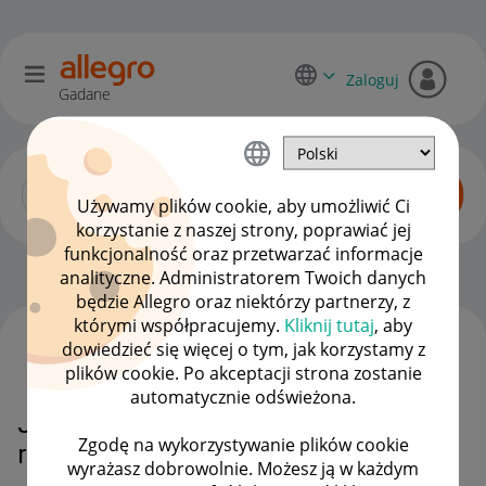
Zaloguj
Gadane
Używamy plików cookie, aby umożliwić Ci
korzystanie z naszej strony, poprawiać jej
funkcjonalność oraz przetwarzać informacje
Dyskusje kupujących
OPCJE
analityczne. Administratorem Twoich danych
będzie Allegro oraz niektórzy partnerzy, z
którymi współpracujemy.
Kliknij tutaj
, aby
dowiedzieć się więcej o tym, jak korzystamy z
WSZYSTKIE TEMATY
plików cookie. Po akceptacji strona zostanie
automatycznie odświeżona.
Jak sprawdzić w jaki banku mam
Zgodę na wykorzystywanie plików cookie
raty z allegro?
wyrażasz dobrowolnie. Możesz ją w każdym