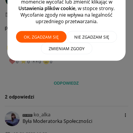
momencie wycofać lub zmienić klikając w
#7 Wielbiciel
Ustawienia plików cookie
, w stopce strony.
Wycofanie zgody nie wpływa na legalność
‎12-01-2022
15:58
uprzedniego przetwarzania.
prosze dodac do listy ukryte zakupy od silesia protech
OK, ZGADZAM SIĘ
NIE ZGADZAM SIĘ
0
W PUNKT!
ZMIENIAM ZGODY
0
0
0
0
ODPOWIEDZ
2 odpowiedzi
ko_alka
Była Moderatorka Społeczności