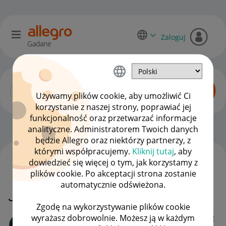
Zaloguj
Gadane
Używamy plików cookie, aby umożliwić Ci
korzystanie z naszej strony, poprawiać jej
funkcjonalność oraz przetwarzać informacje
Dyskusje kupujących
OPCJE
analityczne. Administratorem Twoich danych
będzie Allegro oraz niektórzy partnerzy, z
którymi współpracujemy.
Kliknij tutaj
, aby
dowiedzieć się więcej o tym, jak korzystamy z
WSZYSTKIE TEMATY
plików cookie. Po akceptacji strona zostanie
automatycznie odświeżona.
Jak ukryć zakupy?
Zgodę na wykorzystywanie plików cookie
wyrażasz dobrowolnie. Możesz ją w każdym
kojot6v