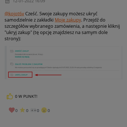
‎12-01-2022
16:09
@kojot6v
Cześć. Swoje zakupy możesz ukryć
samodzielnie z zakładki
Moje zakupy
. Przejdź do
szczegółów wybranego zamówienia, a następnie kliknij
"ukryj zakup" (tę opcję znajdziesz na samym dole
strony):
0
W PUNKT!
0
0
0
0