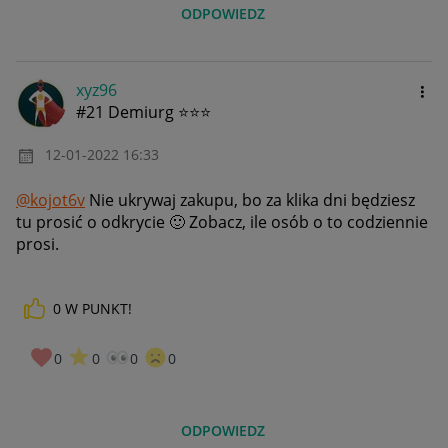
ODPOWIEDZ
xyz96
#21 Demiurg ⭐⭐⭐
‎12-01-2022
16:33
@kojot6v
Nie ukrywaj zakupu, bo za klika dni będziesz
tu prosić o odkrycie
🙂
Zobacz, ile osób o to codziennie
prosi.
0
W PUNKT!
0
0
0
0
ODPOWIEDZ