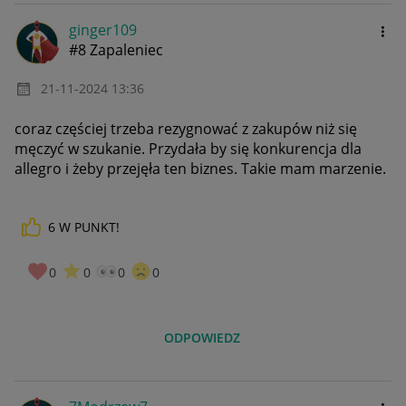
ginger109
#8 Zapaleniec
‎21-11-2024
13:36
coraz częściej trzeba rezygnować z zakupów niż się
męczyć w szukanie. Przydała by się konkurencja dla
allegro i żeby przejęła ten biznes. Takie mam marzenie.
6
W PUNKT!
0
0
0
0
ODPOWIEDZ