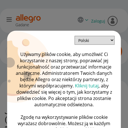
Zaloguj
Gadane
Używamy plików cookie, aby umożliwić Ci
korzystanie z naszej strony, poprawiać jej
funkcjonalność oraz przetwarzać informacje
Dyskusje kupujących
OPCJE
analityczne. Administratorem Twoich danych
będzie Allegro oraz niektórzy partnerzy, z
którymi współpracujemy.
Kliknij tutaj
, aby
dowiedzieć się więcej o tym, jak korzystamy z
WSZYSTKIE TEMATY
plików cookie. Po akceptacji strona zostanie
automatycznie odświeżona.
Jak wyłączyć połączone oferty
Zgodę na wykorzystywanie plików cookie
(brak przycisku do wyłączania)
wyrażasz dobrowolnie. Możesz ją w każdym
aplikacja allegro