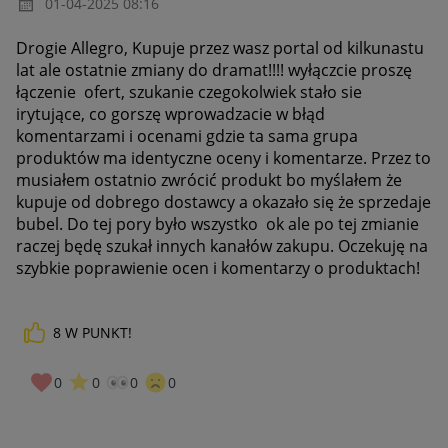
‎01-04-2025
08:16
Drogie Allegro, Kupuje przez wasz portal od kilkunastu
lat ale ostatnie zmiany do dramat!!!! wyłączcie proszę
łączenie ofert, szukanie czegokolwiek stało sie
irytujące, co gorszę wprowadzacie w błąd
komentarzami i ocenami gdzie ta sama grupa
produktów ma identyczne oceny i komentarze. Przez to
musiałem ostatnio zwrócić produkt bo myślałem że
kupuje od dobrego dostawcy a okazało się że sprzedaje
bubel. Do tej pory było wszystko ok ale po tej zmianie
raczej będę szukał innych kanałów zakupu. Oczekuję na
szybkie poprawienie ocen i komentarzy o produktach!
8
W PUNKT!
0
0
0
0