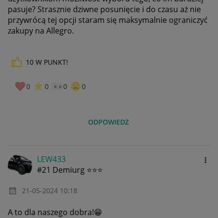
pasuje? Strasznie dziwne posunięcie i do czasu aż nie
przywrócą tej opcji staram się maksymalnie ograniczyć
zakupy na Allegro.
10
W PUNKT!
0
0
0
0
ODPOWIEDZ
LEW433
#21 Demiurg ⭐⭐⭐
‎21-05-2024
10:18
A to dla naszego dobra!
😁