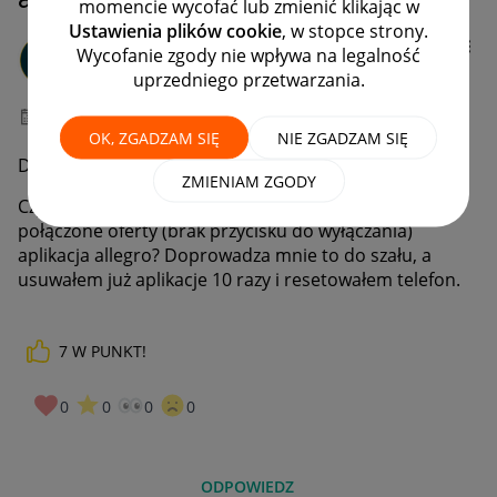
momencie wycofać lub zmienić klikając w
Ustawienia plików cookie
, w stopce strony.
kubabin
Wycofanie zgody nie wpływa na legalność
#8 Zapaleniec
uprzedniego przetwarzania.
‎04-04-2024
17:49
OK, ZGADZAM SIĘ
NIE ZGADZAM SIĘ
Dzień dobry
ZMIENIAM ZGODY
Czy ktoś może wie, albo miał podobnie jak wyłączyć
połączone oferty (brak przycisku do wyłączania)
aplikacja allegro? Doprowadza mnie to do szału, a
usuwałem już aplikacje 10 razy i resetowałem telefon.
7
W PUNKT!
0
0
0
0
ODPOWIEDZ