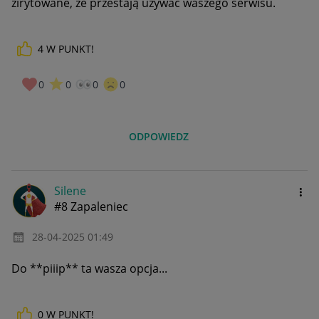
zirytowane, że przestają używać waszego serwisu.
4
W PUNKT!
0
0
0
0
ODPOWIEDZ
Silene
#8 Zapaleniec
‎28-04-2025
01:49
Do **piiip** ta wasza opcja...
0
W PUNKT!