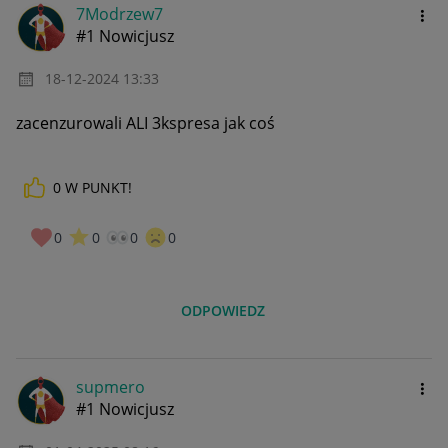
7Modrzew7
#1 Nowicjusz
‎18-12-2024
13:33
zacenzurowali ALI 3kspresa jak coś
0
W PUNKT!
0
0
0
0
ODPOWIEDZ
supmero
#1 Nowicjusz