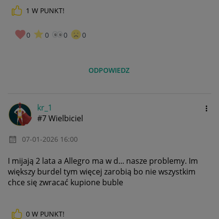
1
W PUNKT!
0
0
0
0
ODPOWIEDZ
kr_1
#7 Wielbiciel
‎07-01-2026
16:00
I mijają 2 lata a Allegro ma w d... nasze problemy. Im
większy burdel tym więcej zarobią bo nie wszystkim
chce się zwracać kupione buble
0
W PUNKT!