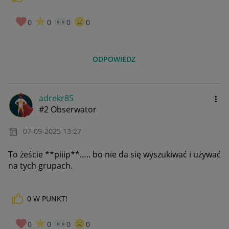
0
0
0
0
ODPOWIEDZ
adrekr85
#2 Obserwator
‎07-09-2025
13:27
To żeście **piiip**….. bo nie da się wyszukiwać i używać
na tych grupach.
0
W PUNKT!
0
0
0
0