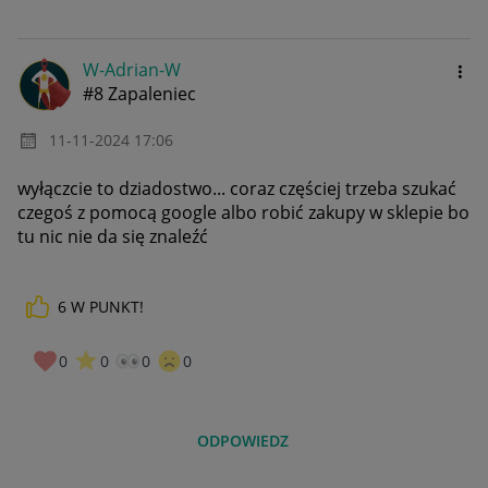
W-Adrian-W
#8 Zapaleniec
‎11-11-2024
17:06
wyłączcie to dziadostwo... coraz częściej trzeba szukać
czegoś z pomocą google albo robić zakupy w sklepie bo
tu nic nie da się znaleźć
6
W PUNKT!
0
0
0
0
ODPOWIEDZ