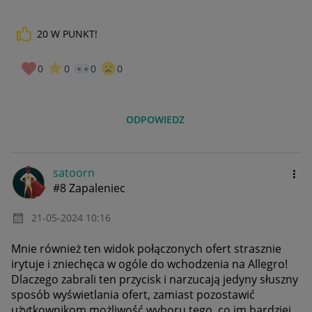
20
W PUNKT!
0
0
0
0
ODPOWIEDZ
satoorn
#8 Zapaleniec
‎21-05-2024
10:16
Mnie również ten widok połączonych ofert strasznie
irytuje i zniechęca w ogóle do wchodzenia na Allegro!
Dlaczego zabrali ten przycisk i narzucają jedyny słuszny
sposób wyświetlania ofert, zamiast pozostawić
użytkownikom możliwość wyboru tego, co im bardziej