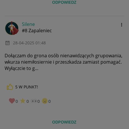
ODPOWIEDZ
Silene
#8 Zapaleniec
‎28-04-2025
01:48
Dołączam do grona osób nienawidzących grupowania,
wkurza niemiłosiernie i przeszkadza zamiast pomagać.
Wyłączcie to g...
5
W PUNKT!
0
0
0
0
ODPOWIEDZ