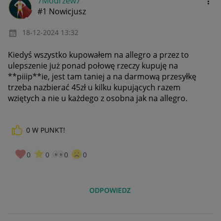
7Modrzew7
#1 Nowicjusz
‎18-12-2024
13:32
Kiedyś wszystko kupowałem na allegro a przez to
ulepszenie już ponad połowę rzeczy kupuję na
**piiip**ie, jest tam taniej a na darmową przesyłkę
trzeba nazbierać 45zł u kilku kupujących razem
wziętych a nie u każdego z osobna jak na allegro.
0
W PUNKT!
0
0
0
0
ODPOWIEDZ