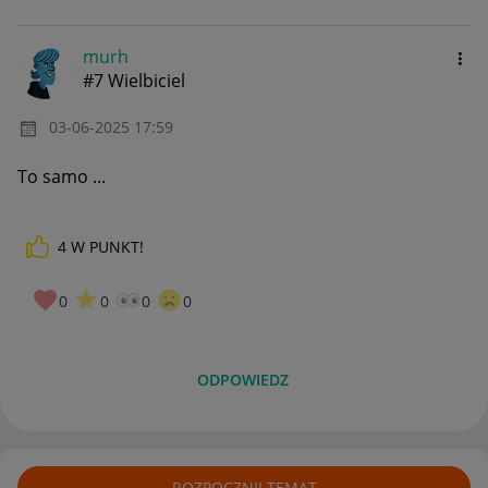
murh
#7 Wielbiciel
‎03-06-2025
17:59
To samo ...
4
W PUNKT!
0
0
0
0
ODPOWIEDZ
ROZPOCZNIJ TEMAT