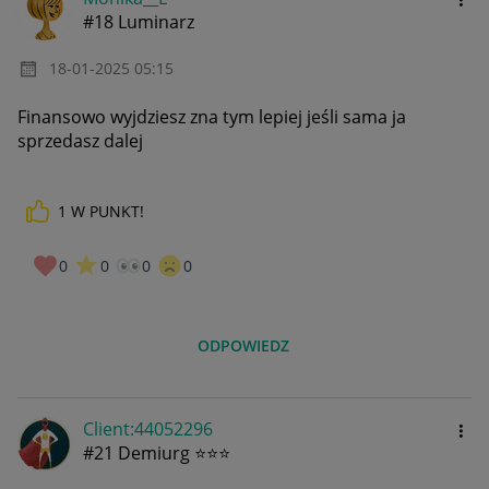
#18 Luminarz
‎18-01-2025
05:15
Finansowo wyjdziesz zna tym lepiej jeśli sama ja
sprzedasz dalej
1
W PUNKT!
0
0
0
0
ODPOWIEDZ
Client:44052296
#21 Demiurg ⭐⭐⭐