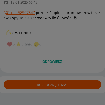
‎18-01-2025
06:45
@Client:58907847
poznałeś opinie forumowiczów teraz
czas spytać się sprzedawcy ile Ci zwróci
😎
0
W PUNKT!
0
0
0
0
ODPOWIEDZ
ROZPOCZNIJ TEMAT