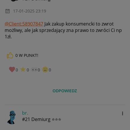
‎17-01-2025
23:19
@Client:58907847
Jak zakup konsumencki to zwrot
możliwy, ale jak sprzedający zna prawo to zwróci Ci np
1zł.
0
W PUNKT!
0
0
0
0
ODPOWIEDZ
br.
#21 Demiurg ⭐⭐⭐