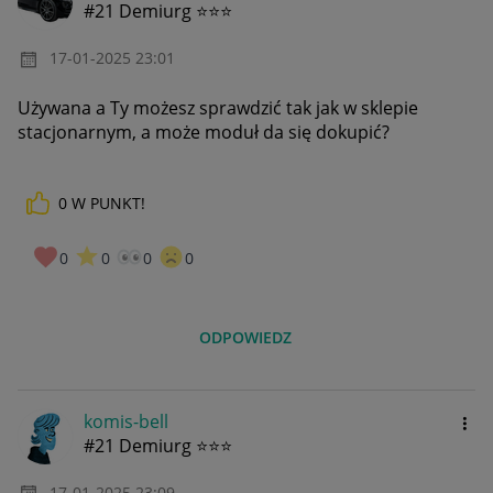
#21 Demiurg ⭐⭐⭐
‎17-01-2025
23:01
Używana a Ty możesz sprawdzić tak jak w sklepie
stacjonarnym, a może moduł da się dokupić?
0
W PUNKT!
0
0
0
0
ODPOWIEDZ
komis-bell
#21 Demiurg ⭐⭐⭐
‎17-01-2025
23:09