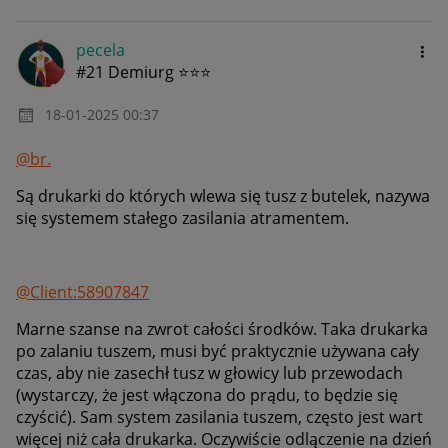
pecela
#21 Demiurg ⭐⭐⭐
‎18-01-2025
00:37
@br.
Są drukarki do których wlewa się tusz z butelek, nazywa
się systemem stałego zasilania atramentem.
@Client:58907847
Marne szanse na zwrot całości środków. Taka drukarka
po zalaniu tuszem, musi być praktycznie używana cały
czas, aby nie zasechł tusz w głowicy lub przewodach
(wystarczy, że jest włączona do prądu, to będzie się
czyścić). Sam system zasilania tuszem, często jest wart
więcej niż cała drukarka. Oczywiście odlączenie na dzień