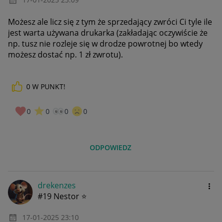
Możesz ale licz się z tym że sprzedający zwróci Ci tyle ile
jest warta używana drukarka (zakładając oczywiście że
np. tusz nie rozleje się w drodze powrotnej bo wtedy
możesz dostać np. 1 zł zwrotu).
0
W PUNKT!
0
0
0
0
ODPOWIEDZ
drekenzes
#19 Nestor ⭐
‎17-01-2025
23:10