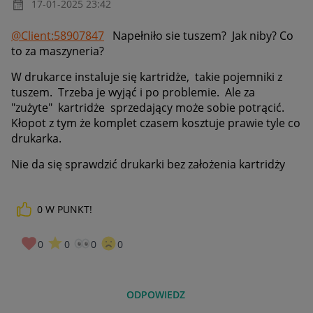
‎17-01-2025
23:42
@Client:58907847
Napełniło sie tuszem? Jak niby? Co
to za maszyneria?
W drukarce instaluje się kartridże, takie pojemniki z
tuszem. Trzeba je wyjąć i po problemie. Ale za
"zużyte" kartridże sprzedający może sobie potrącić.
Kłopot z tym że komplet czasem kosztuje prawie tyle co
drukarka.
Nie da się sprawdzić drukarki bez założenia kartridży
0
W PUNKT!
0
0
0
0
ODPOWIEDZ