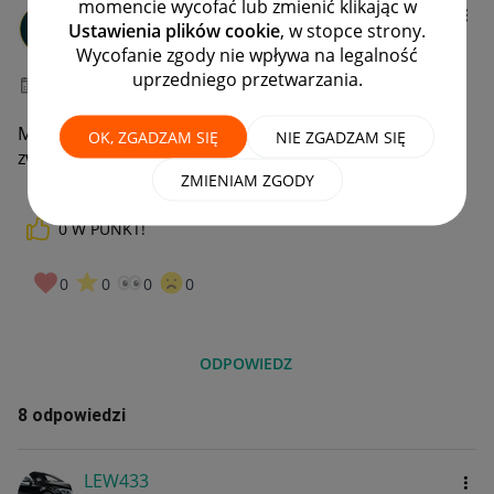
momencie wycofać lub zmienić klikając w
Client:58907847
Ustawienia plików cookie
, w stopce strony.
#1 Nowicjusz
Wycofanie zgody nie wpływa na legalność
uprzedniego przetwarzania.
‎17-01-2025
22:54
Moja wina nie doczytałam że nie ma WiFi czy można
OK, ZGADZAM SIĘ
NIE ZGADZAM SIĘ
zwrócić drukarkę jak się napełniło ją tuszem
ZMIENIAM ZGODY
0
W PUNKT!
0
0
0
0
ODPOWIEDZ
8 odpowiedzi
LEW433