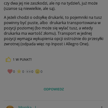
czy dwa jej nie zaszkodzi, ale np na tydzień, już może
(szanse są niewielkie, ale są).
A jeżeli chodzi o odsyłkę drukarki, to pojemniki na tusz
powinny być puste, albo drukarka transportowana w
pozycji poziomej (bo może się wylać tusz, a wtedy
drukarka ma wartość złomu). Transport w jednej
pozycji wymaga wykupienia opcji ostrożnie do przesyłki
zwrotnej (odpada więc np Inpost i Allegro One).
1
W PUNKT!
0
0
0
0
ODPOWIEDZ
Monika__L