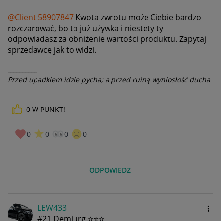
@Client:58907847
Kwota zwrotu może Ciebie bardzo
rozczarować, bo to już używka i niestety ty
odpowiadasz za obniżenie wartości produktu. Zapytaj
sprzedawcę jak to widzi.
__________
Przed upadkiem idzie pycha; a przed ruiną wyniosłość ducha
0
W PUNKT!
0
0
0
0
ODPOWIEDZ
LEW433
#21 Demiurg ⭐⭐⭐