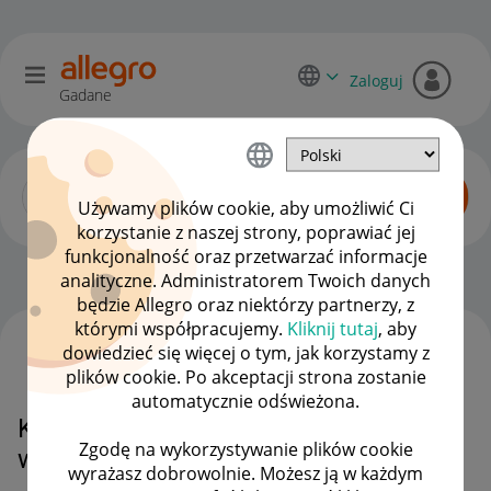
Zaloguj
Gadane
Używamy plików cookie, aby umożliwić Ci
korzystanie z naszej strony, poprawiać jej
funkcjonalność oraz przetwarzać informacje
Dyskusje kupujących
OPCJE
analityczne. Administratorem Twoich danych
będzie Allegro oraz niektórzy partnerzy, z
którymi współpracujemy.
Kliknij tutaj
, aby
dowiedzieć się więcej o tym, jak korzystamy z
WSZYSTKIE TEMATY
plików cookie. Po akceptacji strona zostanie
automatycznie odświeżona.
Kupiłam drukarkę i nie WiFi a już
Zgodę na wykorzystywanie plików cookie
wlałam tusz czy mogę ją zostawić
wyrażasz dobrowolnie. Możesz ją w każdym