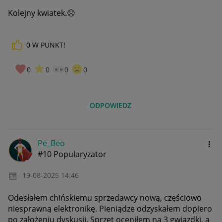
Kolejny kwiatek.
☹️
0
W PUNKT!
0
0
0
0
ODPOWIEDZ
Pe_Beo
#10 Popularyzator
‎19-08-2025
14:46
Odesłałem chińskiemu sprzedawcy nową, częściowo
niesprawną elektronikę. Pieniądze odzyskałem dopiero
po założeniu dyskusji. Sprzęt oceniłem na 3 gwiazdki, a