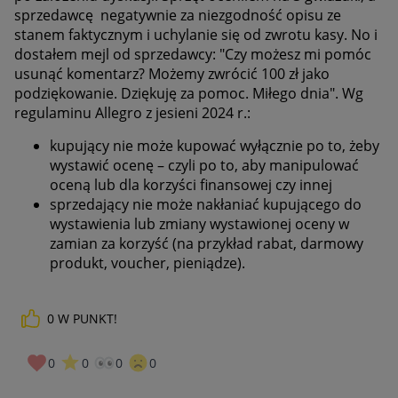
sprzedawcę negatywnie za niezgodność opisu ze
stanem faktycznym i uchylanie się od zwrotu kasy. No i
dostałem mejl od sprzedawcy: "
Czy możesz mi pomóc
usunąć komentarz? Możemy zwrócić 100 zł jako
podziękowanie. Dziękuję za pomoc. Miłego dnia". Wg
regulaminu Allegro z jesieni 2024 r.:
kupujący nie może kupować wyłącznie po to, żeby
wystawić ocenę – czyli po to, aby manipulować
oceną lub dla korzyści finansowej czy innej
sprzedający nie może nakłaniać kupującego do
wystawienia lub zmiany wystawionej oceny w
zamian za korzyść (na przykład rabat, darmowy
produkt, voucher, pieniądze).
0
W PUNKT!
0
0
0
0