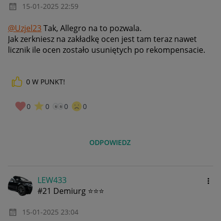
‎15-01-2025
22:59
@Uzjel23
Tak, Allegro na to pozwala.
Jak zerkniesz na zakładkę ocen jest tam teraz nawet
licznik ile ocen zostało usuniętych po rekompensacie.
0
W PUNKT!
0
0
0
0
ODPOWIEDZ
LEW433
#21 Demiurg ⭐⭐⭐
‎15-01-2025
23:04