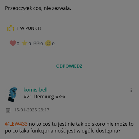
Przeoczyłeś coś, nie zezwala.
1
W PUNKT!
0
0
0
0
ODPOWIEDZ
komis-bell
#21 Demiurg ⭐⭐⭐
‎15-01-2025
23:17
@LEW433
no to coś tu jest nie tak bo skoro nie może to
po co taka funkcjonalność jest w ogóle dostępna?