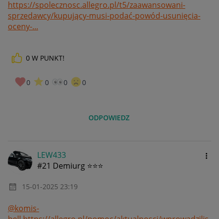
https://spolecznosc.allegro.pl/t5/zaawansowani-
sprzedawcy/kupujący-musi-podać-powód-usunięcia-
oceny-...
0
W PUNKT!
0
0
0
0
ODPOWIEDZ
LEW433
#21 Demiurg ⭐⭐⭐
‎15-01-2025
23:19
@komis-