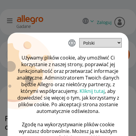
Zaloguj
Gadane
Używamy plików cookie, aby umożliwić Ci
korzystanie z naszej strony, poprawiać jej
funkcjonalność oraz przetwarzać informacje
Dyskusje kupujących
OPCJE
analityczne. Administratorem Twoich danych
będzie Allegro oraz niektórzy partnerzy, z
którymi współpracujemy.
Kliknij tutaj
, aby
dowiedzieć się więcej o tym, jak korzystamy z
WSZYSTKIE TEMATY
plików cookie. Po akceptacji strona zostanie
automatycznie odświeżona.
Prezent za usunięcie negatywnej
Zgodę na wykorzystywanie plików cookie
opinii?
wyrażasz dobrowolnie. Możesz ją w każdym