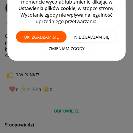
momencie wycofać lub zmienić klikając w
Uzjel23
Ustawienia plików cookie
, w stopce strony.
#1 Nowicjusz
Wycofanie zgody nie wpływa na legalność
uprzedniego przetwarzania.
‎15-01-2025
22:14
Cześć, dostałem propozycję otrzymania darmowego
OK, ZGADZAM SIĘ
NIE ZGADZAM SIĘ
prezentu w zamian za usunięcie negatywnego
ZMIENIAM ZGODY
komentarza. Czy taka praktyka jest zgodna z polityką
Allegro?
0
W PUNKT!
0
0
0
0
ODPOWIEDZ
9 odpowiedzi