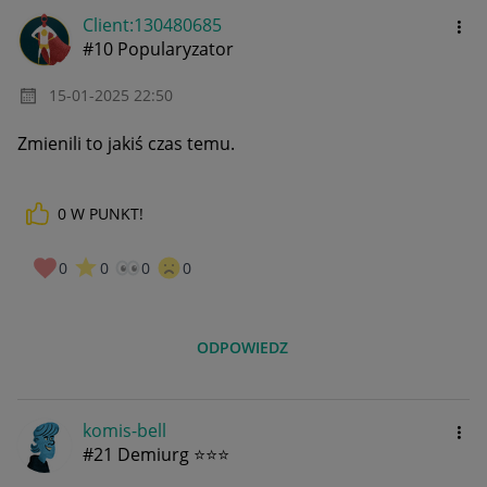
Client:13048068
5
#10 Popularyzator
‎15-01-2025
22:50
Zmienili to jakiś czas temu.
0
W PUNKT!
0
0
0
0
ODPOWIEDZ
komis-bell
#21 Demiurg ⭐⭐⭐