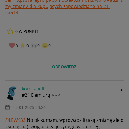
bell
https://allegro.pl/pomoc/aktualnosci/wprowadzilis
my-zmiany-dla-kupujacych-zapowiedziane-na-21-
pazdzi...
0
W PUNKT!
0
0
0
0
ODPOWIEDZ
komis-bell
#21 Demiurg ⭐⭐⭐
‎15-01-2025
23:26
@LEW433
No ok kumam, wprowadzili taką zmianę ale o
usunięciu (swoją drogą jedynego widocznego