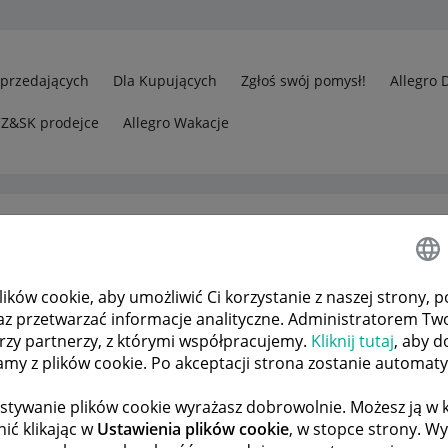
Sprzedających
Dla Kupujących
Zgłoś swój pomysł!
Allegro 
CZ&SK prodejce
Allegro Wakacje
ków cookie, aby umożliwić Ci korzystanie z naszej strony, p
Raty i dostawa
az przetwarzać informacje analityczne. Administratorem Tw
órzy partnerzy, z którymi współpracujemy.
Kliknij tutaj
, aby d
tamy z plików cookie. Po akceptacji strona zostanie automat
 TEMATÓW
POPRZEDNIA
NASTĘPNA
stywanie plików cookie wyrażasz dobrowolnie. Możesz ją 
ić klikając w
Ustawienia plików cookie
, w stopce strony. W