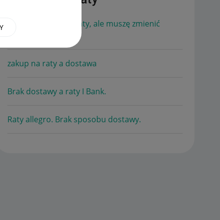
Kupiłem towar na raty, ale muszę zmienić
Y
adres dostawy.
zakup na raty a dostawa
Brak dostawy a raty I Bank.
Raty allegro. Brak sposobu dostawy.