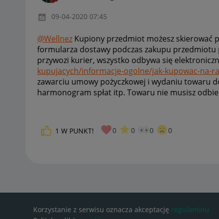
‎09-04-2020
07:45
@Wellnez
Kupiony przedmiot możesz skierować po
formularza dostawy podczas zakupu przedmiotu
przywozi kurier, wszystko odbywa się elektroniczn
kupujacych/informacje-ogolne/jak-kupowac-na-ra
zawarciu umowy pożyczkowej i wydaniu towaru d
harmonogram spłat itp. Towaru nie musisz odbier
0
0
0
0
1
W PUNKT!
Korzystanie z serwisu oznacza akceptację
regulaminu