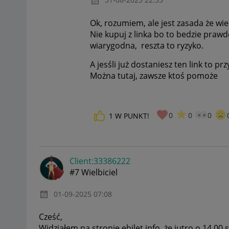
Ok, rozumiem, ale jest zasada że wi
Nie kupuj z linka bo to bedzie praw
wiarygodna, reszta to ryzyko.
A jesśli już dostaniesz ten link to p
Można tutaj, zawsze ktoś pomoże
0
0
0
1
W PUNKT!
Client:33386222
#7 Wielbiciel
‎01-09-2025
07:08
Cześć,
Widziałem na stronie ebilet info, że jutro o 14.00