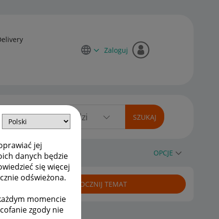
Delivery
Zaloguj
oprawiać jej
OPCJE
oich danych będzie
owiedzieć się więcej
ycznie odświeżona.
ROZPOCZNIJ TEMAT
w każdym momencie
ycofanie zgody nie