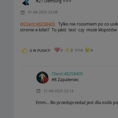
#21 Demiurg ⭐⭐⭐
‎31-08-2025
22:08
@Client:48258405
Tylko nie rozumiem po co usiłu
stronie e-bilet? To jakiś test czy może kłopotów
0
0
0
0
0
W PUNKT!
Client:48258405
#8 Zapaleniec
‎31-08-2025
22:14
Emm... Bo przedsprzedaż jest dla osób po