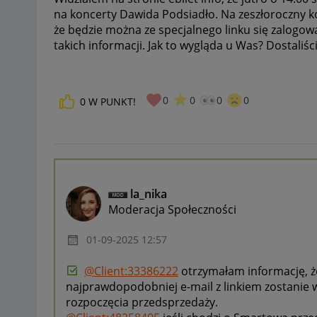
na koncerty Dawida Podsiadło. Na zeszłoroczny k
że będzie można ze specjalnego linku się zalogow
takich informacji. Jak to wygląda u Was? Dostaliści
0
0
0
0
0
W PUNKT!
la_nika
Moderacja Społeczności
‎01-09-2025
12:57
@Client:33386222
otrzymałam informację, że 
najprawdopodobniej e-mail z linkiem zostanie 
rozpoczęcia przedsprzedaży.