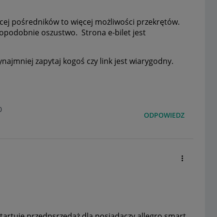
ecej pośredników to więcej możliwości przekrętów.
dopodobnie oszustwo. Strona e-bilet jest
rzynajmniej zapytaj kogoś czy link jest wiarygodny.
0
ODPOWIEDZ
 startuje przedpsrzedaż dla posiadaczy allegro smart