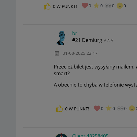
0
0
0
0
0
W PUNKT!
br.
#21 Demiurg ⭐⭐⭐
‎31-08-2025
22:17
Przecież bilet jest wysyłany mailem
smart?
A obecnie to chyba w telefonie wysta
0
0
0
0
W PUNKT!
Client:48258405