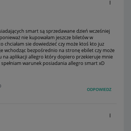
posiadających smart są sprzedawane dzień wcześniej
 a ponieważ nie kupowałam jeszcze biletów w
o chciałam sie dowiedzieć czy może ktoś kto juz
puje wchodząc bezpośrednio na stronę ebilet czy może
u na aplikacji allegro który dopiero przekieruje mnie
 ze spełniam warunek posiadania allegro smart xD
0
ODPOWIEDZ