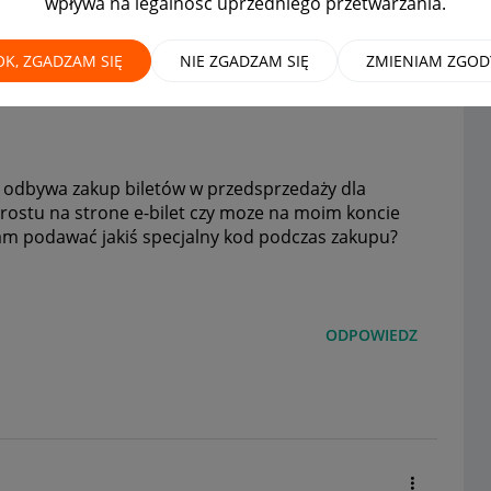
wpływa na legalność uprzedniego przetwarzania.
MAMY ROZWIĄZANIE!
OK, ZGADZAM SIĘ
NIE ZGADZAM SIĘ
ZMIENIAM ZGOD
ię odbywa zakup biletów w przedsprzedaży dla
rostu na strone e-bilet czy moze na moim koncie
a tam podawać jakiś specjalny kod podczas zakupu?
ODPOWIEDZ