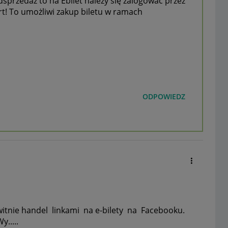
sprzedaż to na Ebilet należy się zalogować przez
t! To umożliwi zakup biletu w ramach
ODPOWIEDZ
witnie handel linkami na e-bilety na Facebooku.
.....