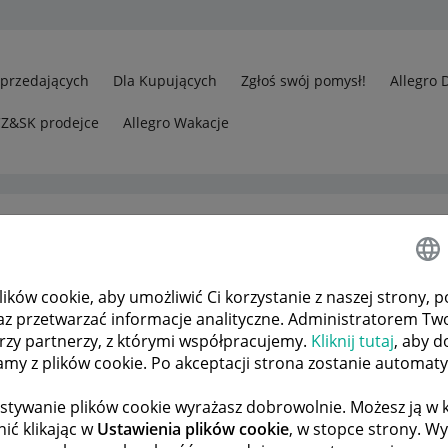
Sprzedających
Dla Kupujących
Zgłoś swój pomysł!
Allegro 
CZ&SK prodejce
Allegro Wakacje
ków cookie, aby umożliwić Ci korzystanie z naszej strony, p
Zakup biletów w przedsprzedaży
az przetwarzać informacje analityczne. Administratorem Tw
órzy partnerzy, z którymi współpracujemy.
Kliknij tutaj
, aby d
tamy z plików cookie. Po akceptacji strona zostanie automat
 TEMATÓW
POPRZEDNIA
NASTĘPNA
stywanie plików cookie wyrażasz dobrowolnie. Możesz ją 
ić klikając w
Ustawienia plików cookie
, w stopce strony. W