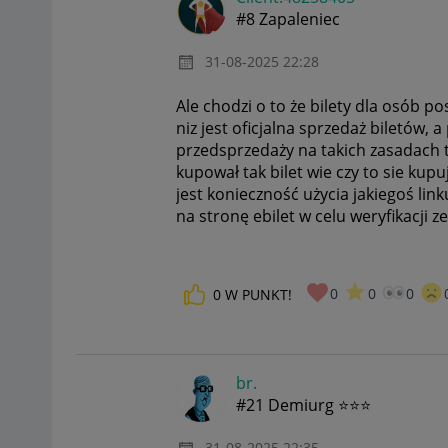
#8 Zapaleniec
‎31-08-2025
22:28
Ale chodzi o to że bilety dla osób 
niz jest oficjalna sprzedaż biletów,
przedsprzedaży na takich zasadach t
kupował tak bilet wie czy to sie ku
jest konieczność użycia jakiegoś link
na stronę ebilet w celu weryfikacji
0
0
0
0
W PUNKT!
br.
#21 Demiurg ⭐⭐⭐
‎31-08-2025
22:35