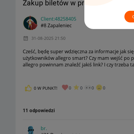
Zakup biletów w przedsprzedaży
Client:48258405
#8 Zapaleniec
‎31-08-2025
21:50
Cześć, będę super wdzięczna za informacje jak s
użytkowników allegro smart? Czy mam wejść po p
allegro powinnam znaleźć jakiś link? I czy trzeb
0
0
0
0
0
W PUNKT!
11 odpowiedzi
br.