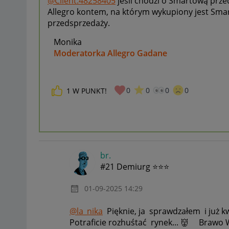
@Client:48258405
jeśli chodzi o Smartową przed
Allegro kontem, na którym wykupiony jest Smar
przedsprzedaży.
Monika
Moderatorka Allegro Gadane
0
0
0
0
1
W PUNKT!
br.
#21 Demiurg ⭐⭐⭐
‎01-09-2025
14:29
@la_nika
Pięknie, ja sprawdzałem i już k
Potraficie rozhuśtać rynek...
👹
Brawo Wy