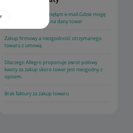
Ukryłam zakup i usunęłąm e-mail.Gdzie mogę
Y
znaleźć kod odbioru na dany towar
Zakup firmowy a niezgodność otrzymanego
towaru z umową
Dlaczego Allegro proponuje zwrot połowy
kwoty za zakup skoro towar jest niezgodny z
opisem.
Brak faktury za zakup towaru