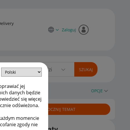
Delivery
Zaloguj
oprawiać jej
OPCJE
oich danych będzie
owiedzieć się więcej
ycznie odświeżona.
ROZPOCZNIJ TEMAT
w każdym momencie
ycofanie zgody nie
Podobne tematy