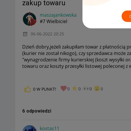
zakup towaru
maszajankowska
#7 Wielbiciel
‎06-06-2022
20:25
Dzień dobry,jeżeli zakupiłam towar z płatnością
(kurier nie został nikogo), czy sprzedawca może z
"wynagrodzenie firmy kurierskiej (koszt wysyłki o
towaru oraz koszty przesyłki listowej poleconej z
0
0
0
0
0
W PUNKT!
6 odpowiedzi
kostas11