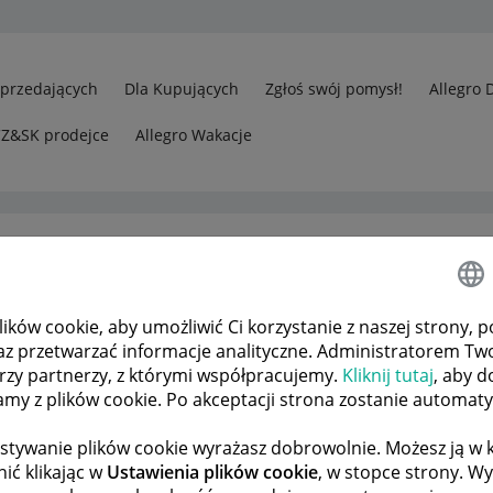
Sprzedających
Dla Kupujących
Zgłoś swój pomysł!
Allegro 
CZ&SK prodejce
Allegro Wakacje
ków cookie, aby umożliwić Ci korzystanie z naszej strony, p
zakup towaru
az przetwarzać informacje analityczne. Administratorem Tw
órzy partnerzy, z którymi współpracujemy.
Kliknij tutaj
, aby d
tamy z plików cookie. Po akceptacji strona zostanie automat
 TEMATÓW
POPRZEDNIA
NASTĘPNA
stywanie plików cookie wyrażasz dobrowolnie. Możesz ją 
ić klikając w
Ustawienia plików cookie
, w stopce strony. W