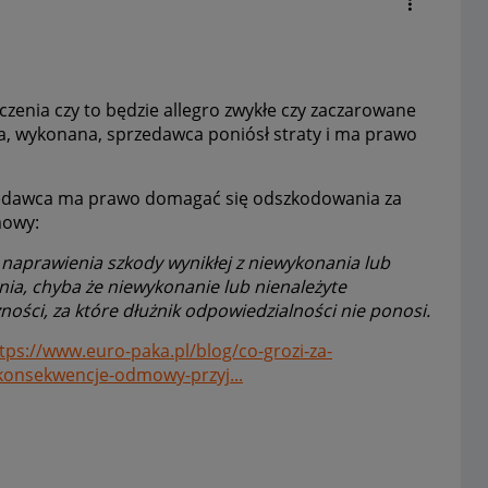
czenia czy to będzie allegro zwykłe czy zaczarowane
 wykonana, sprzedawca poniósł straty i ma prawo
edawca ma prawo domagać się odszkodowania za
mowy:
 naprawienia szkody wynikłej z niewykonania lub
ia, chyba że niewykonanie lub nienależyte
ości, za które dłużnik odpowiedzialności nie ponosi.
tps://www.euro-paka.pl/blog/co-grozi-za-
konsekwencje-odmowy-przyj...