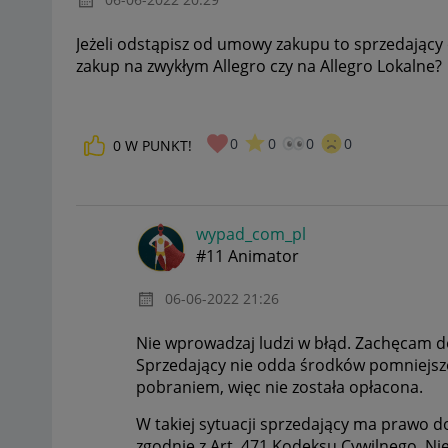
Jeżeli odstąpisz od umowy zakupu to sprzedający 
zakup na zwykłym Allegro czy na Allegro Lokalne?
0
0
0
0
0
W PUNKT!
wypad_com_pl
#11 Animator
‎06-06-2022
21:26
Nie wprowadzaj ludzi w błąd. Zachęcam d
Sprzedający nie odda środków pomniejszo
pobraniem, więc nie została opłacona.
W takiej sytuacji sprzedający ma prawo 
zgodnie z Art. 471 Kodeksu Cywilnego. Nie