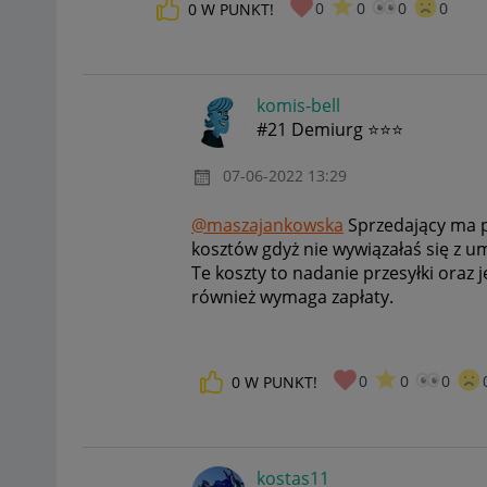
0
0
0
0
0
W PUNKT!
komis-bell
#21 Demiurg ⭐⭐⭐
‎07-06-2022
13:29
@maszajankowska
Sprzedający ma 
kosztów gdyż nie wywiązałaś się z um
Te koszty to nadanie przesyłki oraz 
również wymaga zapłaty.
0
0
0
0
W PUNKT!
kostas11