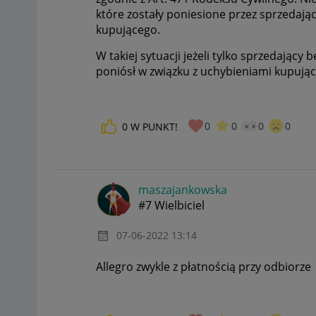
które zostały poniesione przez sprzedają
kupującego.
W takiej sytuacji jeżeli tylko sprzedający
poniósł w związku z uchybieniami kupując
0
0
0
0
0
W PUNKT!
maszajankowska
#7 Wielbiciel
‎07-06-2022
13:14
Allegro zwykle z płatnością przy odbiorze