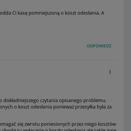
odda Ci kasę pomniejszoną o koszt odesłania. A
ODPOWIEDZ
o dokładniejszego czytania opisanego problemu.
nych o koszt odesłania ponieważ przesyłka była za
domagać się zwrotu poniesionych przez niego kosztów
 chodzi tu wyłącznie o koszty odesłania ale także inne