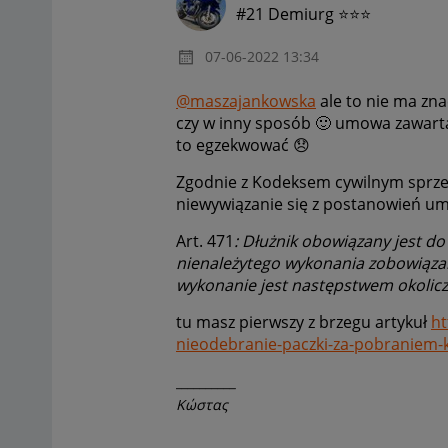
#21 Demiurg ⭐⭐⭐
‎07-06-2022
13:34
@maszajankowska
ale to nie ma zna
czy w inny sposób
🙂
umowa zawarta,
to egzekwować
😞
Zgodnie z Kodeksem cywilnym sprz
niewywiązanie się z postanowień u
Art. 471
: Dłużnik obowiązany jest do
nienależytego wykonania zobowiązan
wykonanie jest następstwem okoliczn
tu masz pierwszy z brzegu artykuł
ht
nieodebranie-paczki-za-pobraniem-
__________
Κώστας