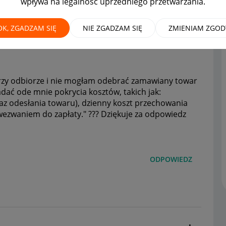
wpływa na legalność uprzedniego przetwarzania.
OK, ZGADZAM SIĘ
NIE ZGADZAM SIĘ
ZMIENIAM ZGOD
 przy odbiorze i nie mogłam odebrać zamawiany towar
adać ode mnie pokrycia kosztów, takich jak:
raz odesłania towaru), dzienny koszt przechowania
 wezwaniem do zapłaty." ??? Dziękuje za odpowiedz
ODPOWIEDZ