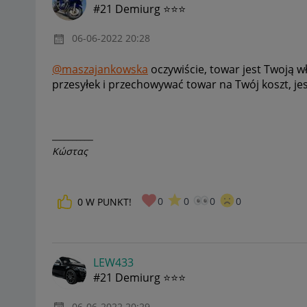
#21 Demiurg ⭐⭐⭐
‎06-06-2022
20:28
@maszajankowska
oczywiście, towar jest Twoją 
przesyłek i przechowywać towar na Twój koszt, je
__________
Κώστας
0
0
0
0
0
W PUNKT!
LEW433
#21 Demiurg ⭐⭐⭐
‎06-06-2022
20:29