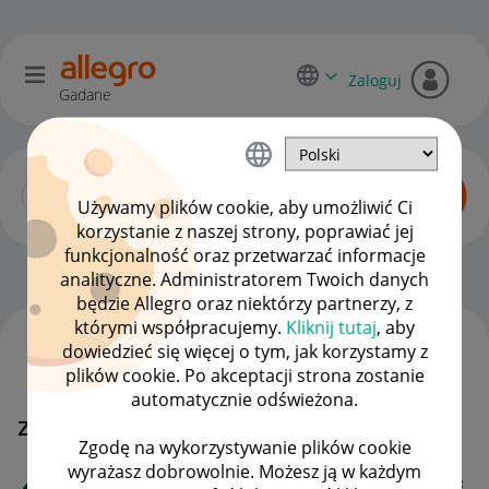
Zaloguj
Gadane
Używamy plików cookie, aby umożliwić Ci
korzystanie z naszej strony, poprawiać jej
funkcjonalność oraz przetwarzać informacje
Dyskusje kupujących
OPCJE
analityczne. Administratorem Twoich danych
będzie Allegro oraz niektórzy partnerzy, z
którymi współpracujemy.
Kliknij tutaj
, aby
dowiedzieć się więcej o tym, jak korzystamy z
WSZYSTKIE TEMATY
plików cookie. Po akceptacji strona zostanie
automatycznie odświeżona.
zakup towaru
MAMY ROZWIĄZANIE!
Zgodę na wykorzystywanie plików cookie
wyrażasz dobrowolnie. Możesz ją w każdym
ZUBRAH