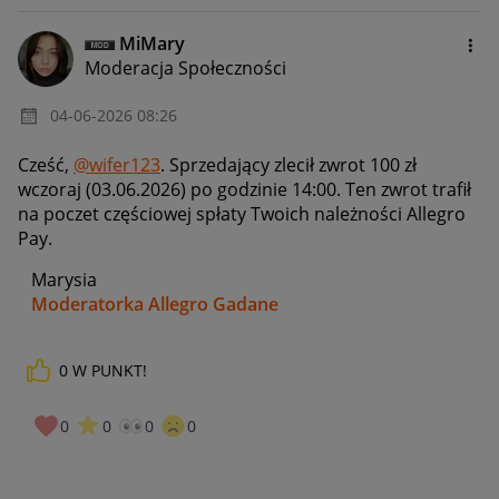
MiMary
Moderacja Społeczności
‎04-06-2026
08:26
Cześć,
@wifer123
. Sprzedający zlecił zwrot 100 zł
wczoraj (03.06.2026) po godzinie 14:00. Ten zwrot trafił
na poczet częściowej spłaty Twoich należności Allegro
Pay.
Marysia
Moderatorka Allegro Gadane
0
W PUNKT!
0
0
0
0