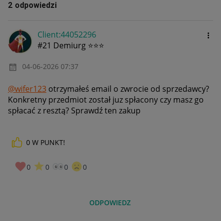
2 odpowiedzi
Client:44052296
#21 Demiurg ⭐⭐⭐
‎04-06-2026
07:37
@wifer123
otrzymałeś email o zwrocie od sprzedawcy?
Konkretny przedmiot został juz spłacony czy masz go
spłacać z resztą? Sprawdź ten zakup
0
W PUNKT!
0
0
0
0
ODPOWIEDZ