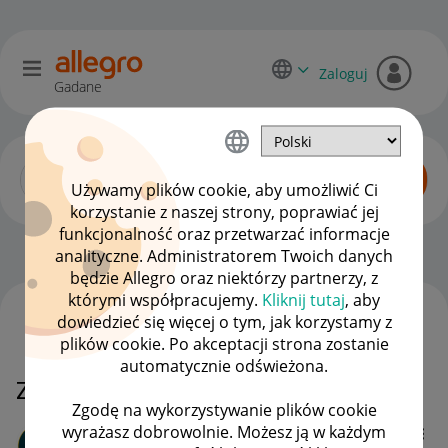
Zaloguj
Gadane
Używamy plików cookie, aby umożliwić Ci
korzystanie z naszej strony, poprawiać jej
funkcjonalność oraz przetwarzać informacje
Dyskusje kupujących
OPCJE
analityczne. Administratorem Twoich danych
będzie Allegro oraz niektórzy partnerzy, z
którymi współpracujemy.
Kliknij tutaj
, aby
dowiedzieć się więcej o tym, jak korzystamy z
WSZYSTKIE TEMATY
plików cookie. Po akceptacji strona zostanie
automatycznie odświeżona.
Zwrot srodkow od sprzedajacego
Zgodę na wykorzystywanie plików cookie
wyrażasz dobrowolnie. Możesz ją w każdym
wifer123