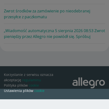
Zwrot środków za zamówienie po nieodebranej
przesyłce z paczkomatu
„Wiadomość automatyczna 5 sierpnia 2026 08:53 Zwrot
pieniędzy przez Allegro nie powiódł się. Spróbuj
Korzystanie z serwisu oznacza
akceptację
regulaminu
Polityka plików
cookie
Ustawienia plików
cookie