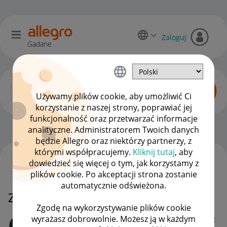
Zaloguj
Gadane
Używamy plików cookie, aby umożliwić Ci
korzystanie z naszej strony, poprawiać jej
funkcjonalność oraz przetwarzać informacje
Dyskusje kupujących
OPCJE
analityczne. Administratorem Twoich danych
będzie Allegro oraz niektórzy partnerzy, z
którymi współpracujemy.
Kliknij tutaj
, aby
dowiedzieć się więcej o tym, jak korzystamy z
WSZYSTKIE TEMATY
plików cookie. Po akceptacji strona zostanie
automatycznie odświeżona.
Zwrot
Zgodę na wykorzystywanie plików cookie
wyrażasz dobrowolnie. Możesz ją w każdym
AnnSliw