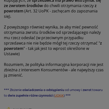
Kupujących, że
sprzedawca ma prawo wstrzymać się
ze zwrotem środków
do chwili otrzymania rzeczy
z
powrotem
(Art. 32 UoPK - zachęcam do zapoznania
się).
Z powyższego również wynika, że aby mieć pewność
otrzymania zwrotu środków od sprzedającego należy
mu rzecz odesłać (w przeciwnym przypadku
sprzedawca nie nie będzie mógł tej rzeczy otrzymać "
z
powrotem
" - tak jak jest to wprost określone w
Ustawie)
Rozumiem, że polityka informacyjna korporacji nie jest
zbieżna z interesem Konsumentów - ale najwyższy czas
ją zmienić.
*** Złożenie
oświadczenia o odstąpieniu
od umowy i
zwrot
towaru
to
dwie zupełnie różne czynności
(
UOKiK
) ***