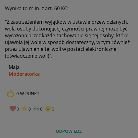
Wynika to m.in. z art. 60 KC:
"Z zastrzeżeniem wyjątków w ustawie przewidzianych,
wola osoby dokonującej czynności prawnej może być
wyrażona przez każde zachowanie się tej osoby, które
ujawnia jej wolę w sposób dostateczny, w tym również
przez ujawnienie tej woli w postaci elektronicznej
(oświadczenie woli)".
Maja
Moderatorka
0
W PUNKT!
_____________
Daj znać, co myślisz o Allegro Gadane i wypełnij ankietę!
🙂
0
0
0
0
ODPOWIEDZ