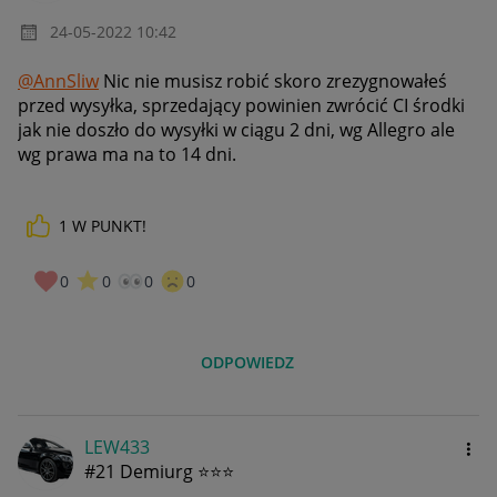
‎24-05-2022
10:42
@AnnSliw
Nic nie musisz robić skoro zrezygnowałeś
przed wysyłka, sprzedający powinien zwrócić CI środki
jak nie doszło do wysyłki w ciągu 2 dni, wg Allegro ale
wg prawa ma na to 14 dni.
1
W PUNKT!
0
0
0
0
ODPOWIEDZ
LEW433
#21 Demiurg ⭐⭐⭐