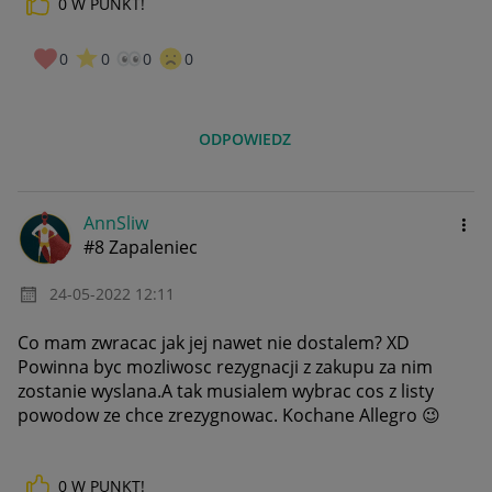
0
W PUNKT!
0
0
0
0
ODPOWIEDZ
AnnSliw
#8 Zapaleniec
‎24-05-2022
12:11
Co mam zwracac jak jej nawet nie dostalem? XD
Powinna byc mozliwosc rezygnacji z zakupu za nim
zostanie wyslana.A tak musialem wybrac cos z listy
powodow ze chce zrezygnowac. Kochane Allegro
😉
0
W PUNKT!