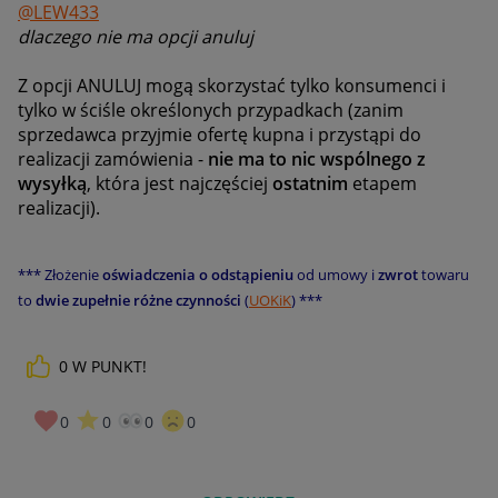
@LEW433
dlaczego nie ma opcji anuluj
Z opcji ANULUJ mogą skorzystać tylko konsumenci i
tylko w ściśle określonych przypadkach (zanim
sprzedawca przyjmie ofertę kupna i przystąpi do
realizacji zamówienia -
nie ma to nic wspólnego z
wysyłką
, która jest najczęściej
ostatnim
etapem
realizacji).
*** Złożenie
oświadczenia o odstąpieniu
od umowy i
zwrot
towaru
to
dwie zupełnie różne czynności
(
UOKiK
) ***
0
W PUNKT!
0
0
0
0