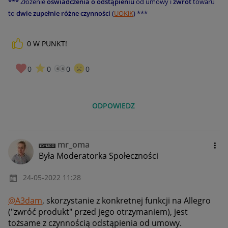
*** Złożenie
oświadczenia o odstąpieniu
od umowy i
zwrot
towaru
to
dwie zupełnie różne czynności
(
UOKiK
) ***
0
W PUNKT!
0
0
0
0
ODPOWIEDZ
mr_oma
Była Moderatorka Społeczności
‎24-05-2022
11:28
@A3dam
, skorzystanie z konkretnej funkcji na Allegro
("zwróć produkt" przed jego otrzymaniem), jest
tożsame z czynnością odstąpienia od umowy.