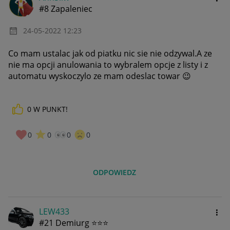
#8 Zapaleniec
‎24-05-2022
12:23
Co mam ustalac jak od piatku nic sie nie odzywal.A ze
nie ma opcji anulowania to wybralem opcje z listy i z
automatu wyskoczylo ze mam odeslac towar
😉
0
W PUNKT!
0
0
0
0
ODPOWIEDZ
LEW433
#21 Demiurg ⭐⭐⭐