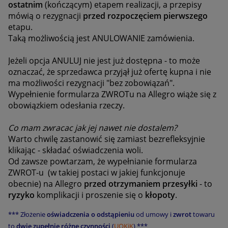
ostatnim
(kończącym) etapem realizacji, a przepisy
mówią o rezygnacji
przed rozpoczęciem pierwszego
etapu.
Taką możliwością jest ANULOWANIE zamówienia.
Jeżeli opcja ANULUJ nie jest już dostępna - to może
oznaczać, że sprzedawca przyjął już ofertę kupna i nie
ma możliwości rezygnacji "bez zobowiązań".
Wypełnienie formularza ZWROTu na Allegro wiąże się z
obowiązkiem odesłania rzeczy.
Co mam zwracac jak jej nawet nie dostalem?
Warto chwilę zastanowić się zamiast bezrefleksyjnie
klikając - składać oświadczenia woli.
Od zawsze powtarzam, że wypełnianie formularza
ZWROT-u (w takiej postaci w jakiej funkcjonuje
obecnie) na Allegro
przed otrzymaniem przesyłki
- to
ryzyko
komplikacji i proszenie się o
kłopoty
.
*** Złożenie
oświadczenia o odstąpieniu
od umowy i
zwrot
towaru
to
dwie zupełnie różne czynności
(
UOKiK
) ***