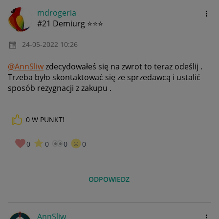
mdrogeria
#21 Demiurg ⭐⭐⭐
‎24-05-2022
10:26
@AnnSliw
zdecydowałeś się na zwrot to teraz odeślij .
Trzeba było skontaktować się ze sprzedawcą i ustalić
sposób rezygnacji z zakupu .
0
W PUNKT!
0
0
0
0
ODPOWIEDZ
AnnSliw