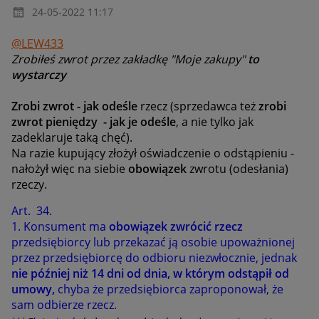
‎24-05-2022
11:17
@LEW433
Zrobiłeś zwrot przez zakładkę "Moje zakupy"
to
wystarczy
Zrobi zwrot - jak odeśle
rzecz (sprzedawca też
zrobi
zwrot pieniędzy - jak je odeśle
, a nie tylko jak
zadeklaruje taką chęć).
Na razie kupujący złożył oświadczenie o odstąpieniu -
nałożył więc na siebie
obowiązek
zwrotu (odesłania)
rzeczy.
Art. 34.
1.
Konsument ma
obowiązek zwrócić rzecz
przedsiębiorcy lub przekazać ją osobie upoważnionej
przez przedsiębiorcę do odbioru niezwłocznie, jednak
nie później niż 14 dni od dnia, w którym odstąpił od
umowy,
chyba że przedsiębiorca zaproponował, że
sam odbierze rzecz.