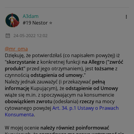
A3dam
#19 Nestor ⭐
‎24-05-2022
12:02
@mr_oma
Dziękuję, że potwierdziłaś (co napisałem powyżej) iż
"
skorzystanie z
konkretnej funkcji
na Allegro
(
"zwróć
produkt"
przed jego otrzymaniem), jest
tożsame
z
czynnością
odstąpienia od umowy.
"
Należy jednak zauważyć (i przekazywać
pełną
informację
Kupującym), że
odstąpienie od Umowy
wiąże się m.in. z spoczywającym na konsumencie
obowiązkiem zwrotu
(odesłania)
rzeczy
na mocy
cytowanego powyżej
Art. 34. p.1 Ustawy o Prawach
Konsumenta
.
W mojej ocenie
należy również poinformować