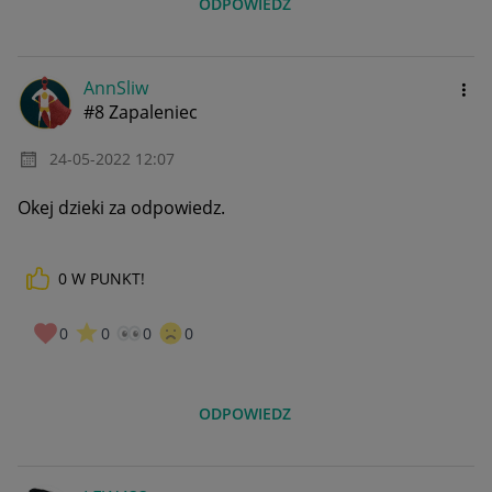
ODPOWIEDZ
AnnSliw
#8 Zapaleniec
‎24-05-2022
12:07
Okej dzieki za odpowiedz.
0
W PUNKT!
0
0
0
0
ODPOWIEDZ