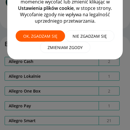
momencie wycofać lub zmienić klikając w
autor
basiulek1991
z
‎17-09-2024
08:25
Ustawienia plików cookie
, w stopce strony.
Ostatnio opublikowano w dniu
‎17-09-2024
15:20
, autor
Wycofanie zgody nie wpływa na legalność
SpeedyGonzalezz
uprzedniego przetwarzania.
ODPOWIEDZI
WYŚWIETLEŃ
7
745
OK, ZGADZAM SIĘ
NIE ZGADZAM SIĘ
Etykiety
ZMIENIAM ZGODY
Allegro Cash
2
Allegro Lokalnie
1
Allegro One Box
2
Allegro Pay
1
Allegro Smart
21