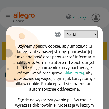
Zaloguj
Gadane
Smart! dla kupujących
OPCJE
Używamy plików cookie, aby umożliwić Ci
Pokazywanie tematów z etykietą
Paczkomat
korzystanie z naszej strony, poprawiać jej
InPost
.
Pokaż wszystkie tematy
funkcjonalność oraz przetwarzać informacje
analityczne. Administratorem Twoich danych
będzie Allegro oraz niektórzy partnerzy, z
Zwort paczki smart
którymi współpracujemy.
Kliknij tutaj
, aby
autor
exo10501
z
‎19-05-2025
11:00
dowiedzieć się więcej o tym, jak korzystamy z
Ostatnio opublikowano w dniu
‎19-05-2025
11:21
, autor
plików cookie. Po akceptacji strona zostanie
exo10501
automatycznie odświeżona.
ODPOWIEDZI
WYŚWIETLEŃ
2
264
Zgodę na wykorzystywanie plików cookie
wyrażasz dobrowolnie. Możesz ją w każdym
Paczkomat nie wyświetla się