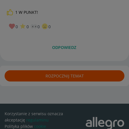
1
W PUNKT!
0
0
0
0
ODPOWIEDZ
ROZPOCZNIJ TEMAT
Korzystanie z serwisu oznacza
akceptację
regulaminu
Polityka plików
cookie