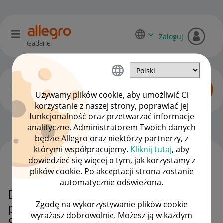
Zaloguj
Gadane
Używamy plików cookie, aby umożliwić Ci
korzystanie z naszej strony, poprawiać jej
funkcjonalność oraz przetwarzać informacje
Kupujący o Allegro Lokalnie
OPCJE
analityczne. Administratorem Twoich danych
będzie Allegro oraz niektórzy partnerzy, z
którymi współpracujemy.
Kliknij tutaj
, aby
dowiedzieć się więcej o tym, jak korzystamy z
WSZYSTKIE TEMATY
plików cookie. Po akceptacji strona zostanie
automatycznie odświeżona.
Dlaczego nie ma dokończenia
Zgodę na wykorzystywanie plików cookie
platności za Dysk SSD WD Red
wyrażasz dobrowolnie. Możesz ją w każdym
SA500 1TB WDS100T1R0A,az