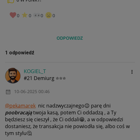
0
0
0
0
ODPOWIEDZ
1 odpowiedź
KOGIEL_T
#21 Demiurg ⭐⭐⭐
‎10-06-2025
00:46
@pekamarek
nic nadzwyczajnego
😉
parę dni
poobracają
twoja kasą, potem Ci oddadzą , a Ty
będziesz się cieszył , że Ci oddali
😁
, a w odpowiedzi
dostaniesz, że transakcja nie powiodła się, albo coś w
tym stylu
🤔