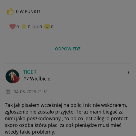
0
W PUNKT!
0
0
0
0
ODPOWIEDZ
TIGERI
#7 Wielbiciel
‎04-05-2023
21:51
Tak jak pisałem wcześniej na policji nic nie wskórałem,
zgłoszenie nie zostało przyjęte. Teraz mam biegać za
nimi jako poszkodowany , to po co jest allegro protect
skoro osoba która płaci za coś pieniądze musi mieć
wtedy takie problemy.