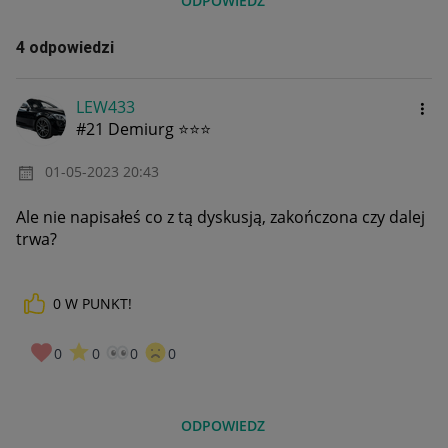
ODPOWIEDZ
4 odpowiedzi
LEW433
#21 Demiurg ⭐⭐⭐
‎01-05-2023
20:43
Ale nie napisałeś co z tą dyskusją, zakończona czy dalej
trwa?
0
W PUNKT!
0
0
0
0
ODPOWIEDZ