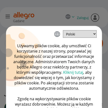
Zaloguj
Gadane
Używamy plików cookie, aby umożliwić Ci
korzystanie z naszej strony, poprawiać jej
funkcjonalność oraz przetwarzać informacje
Kupujący o Allegro Lokalnie
OPCJE
analityczne. Administratorem Twoich danych
będzie Allegro oraz niektórzy partnerzy, z
którymi współpracujemy.
Kliknij tutaj
, aby
dowiedzieć się więcej o tym, jak korzystamy z
WSZYSTKIE TEMATY
plików cookie. Po akceptacji strona zostanie
automatycznie odświeżona.
Jak odzyskać pieniądze ?
Zgodę na wykorzystywanie plików cookie
wyrażasz dobrowolnie. Możesz ją w każdym
TIGERI