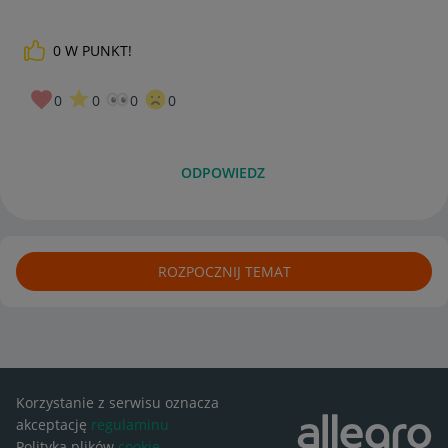
0
W PUNKT!
0
0
0
0
ODPOWIEDZ
ROZPOCZNIJ TEMAT
Korzystanie z serwisu oznacza
akceptację
regulaminu
Polityka plików
cookie