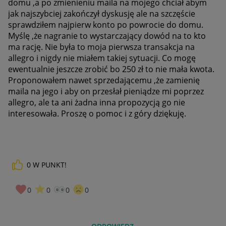
domu ,a po zmienieniu maila na mojego chciał abym
jak najszybciej zakończył dyskusję ale na szczęście
sprawdziłem najpierw konto po powrocie do domu.
Myślę ,że nagranie to wystarczający dowód na to kto
ma rację. Nie była to moja pierwsza transakcja na
allegro i nigdy nie miałem takiej sytuacji. Co mogę
ewentualnie jeszcze zrobić bo 250 zł to nie mała kwota.
Proponowałem nawet sprzedającemu ,że zamienię
maila na jego i aby on przesłał pieniądze mi poprzez
allegro, ale ta ani żadna inna propozycją go nie
interesowała. Proszę o pomoc i z góry dziękuję.
0
W PUNKT!
0
0
0
0