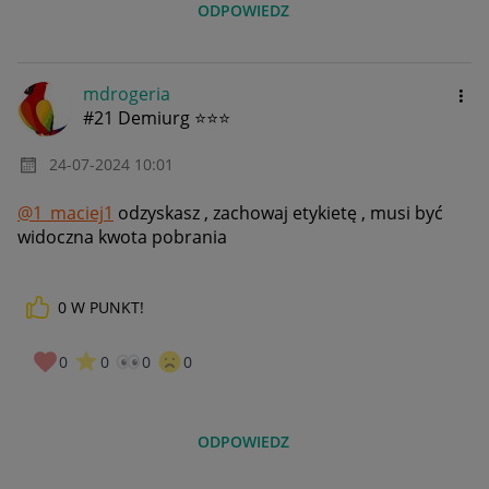
ODPOWIEDZ
mdrogeria
#21 Demiurg ⭐⭐⭐
‎24-07-2024
10:01
@1_maciej1
odzyskasz , zachowaj etykietę , musi być
widoczna kwota pobrania
0
W PUNKT!
0
0
0
0
ODPOWIEDZ