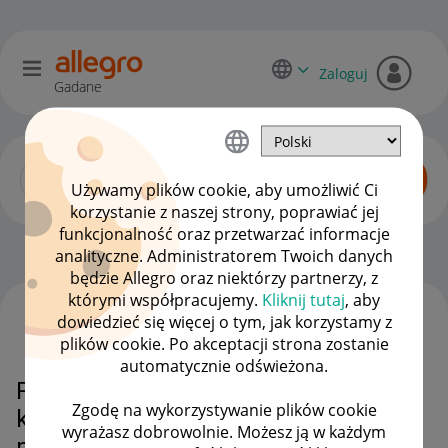
Zaloguj
Gadane
Używamy plików cookie, aby umożliwić Ci
korzystanie z naszej strony, poprawiać jej
funkcjonalność oraz przetwarzać informacje
Kupujący o Allegro Lokalnie
OPCJE
analityczne. Administratorem Twoich danych
będzie Allegro oraz niektórzy partnerzy, z
którymi współpracujemy.
Kliknij tutaj
, aby
dowiedzieć się więcej o tym, jak korzystamy z
WSZYSTKIE TEMATY
plików cookie. Po akceptacji strona zostanie
automatycznie odświeżona.
Przedmiot kupiony przez Allegro a
Zgodę na wykorzystywanie plików cookie
klient mimo wszystko wysyła za
wyrażasz dobrowolnie. Możesz ją w każdym
pobraniem