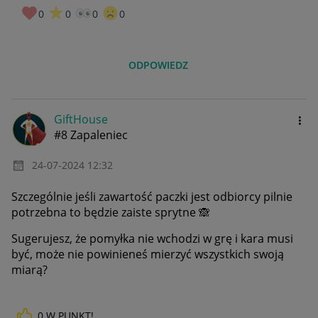
0
0
0
0
ODPOWIEDZ
GiftHouse
#8 Zapaleniec
‎24-07-2024
12:32
Szczególnie jeśli zawartość paczki jest odbiorcy pilnie
potrzebna to będzie zaiste sprytne
🙈
Sugerujesz, że pomyłka nie wchodzi w grę i kara musi
być, może nie powinieneś mierzyć wszystkich swoją
miarą?
0
W PUNKT!