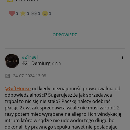
0
0
0
0
ODPOWIEDZ
az1rael
#21 Demiurg ⭐⭐⭐
‎24-07-2024
13:08
@GiftHouse
od kiedy nieznajomość prawa zwalnia od
odpowiedzialności? Sugerujesz że jak sprzedawca
zrąbał to nic się nie stało? Paczkę należy odebrać
płacąc 2x wszak sprzedawca wcale nie musi zarobić 2
razy potem mieć wyrąbane na allegro i ich windykację
intrum która w sądzie nie udowodni tego długu bo
dokonali by prawnego sepuku nawet nie posiadając