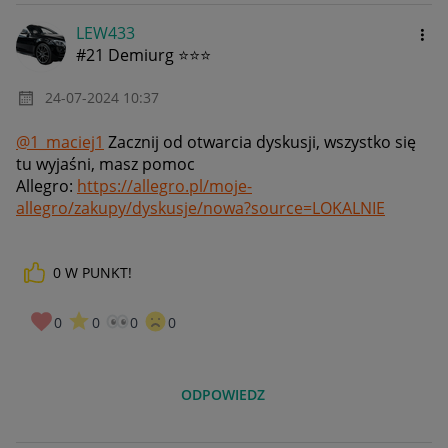
LEW433
#21 Demiurg ⭐⭐⭐
‎24-07-2024
10:37
@1_maciej1
Zacznij od otwarcia dyskusji, wszystko się
tu wyjaśni, masz pomoc
Allegro:
https://allegro.pl/moje-
allegro/zakupy/dyskusje/nowa?source=LOKALNIE
0
W PUNKT!
0
0
0
0
ODPOWIEDZ