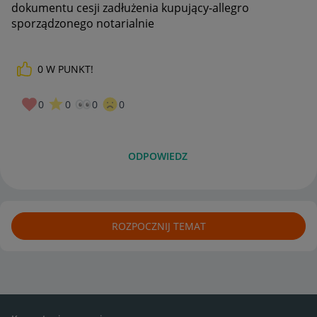
dokumentu cesji zadłużenia kupujący-allegro
sporządzonego notarialnie
0
W PUNKT!
0
0
0
0
ODPOWIEDZ
ROZPOCZNIJ TEMAT