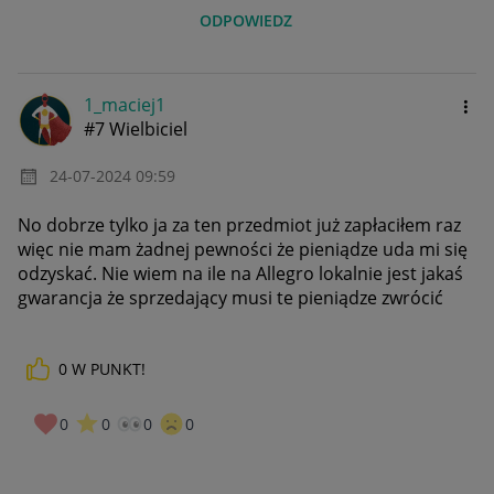
ODPOWIEDZ
1_maciej1
#7 Wielbiciel
‎24-07-2024
09:59
No dobrze tylko ja za ten przedmiot już zapłaciłem raz
więc nie mam żadnej pewności że pieniądze uda mi się
odzyskać. Nie wiem na ile na Allegro lokalnie jest jakaś
gwarancja że sprzedający musi te pieniądze zwrócić
0
W PUNKT!
0
0
0
0