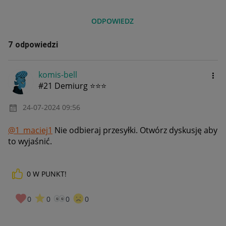
ODPOWIEDZ
7 odpowiedzi
komis-bell
#21 Demiurg ⭐⭐⭐
‎24-07-2024
09:56
@1_maciej1
Nie odbieraj przesyłki. Otwórz dyskusję aby
to wyjaśnić.
0
W PUNKT!
0
0
0
0