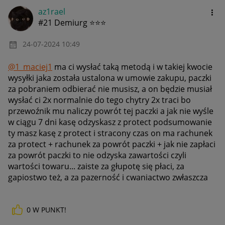
az1rael
#21 Demiurg ⭐⭐⭐
‎24-07-2024
10:49
@1_maciej1
ma ci wysłać taką metodą i w takiej kwocie
wysyłki jaka została ustalona w umowie zakupu, paczki
za pobraniem odbierać nie musisz, a on będzie musiał
wysłać ci 2x normalnie do tego chytry 2x traci bo
przewoźnik mu naliczy powrót tej paczki a jak nie wyśle
w ciągu 7 dni kasę odzyskasz z protect podsumowanie
ty masz kasę z protect i stracony czas on ma rachunek
za protect + rachunek za powrót paczki + jak nie zapłaci
za powrót paczki to nie odzyska zawartości czyli
wartości towaru... zaiste za głupotę się płaci, za
gapiostwo też, a za pazerność i cwaniactwo zwłaszcza
0
W PUNKT!