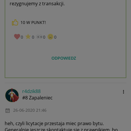
rezygnujemy z transakcji.
10
W PUNKT!
0
0
0
0
ODPOWIEDZ
r4dzik88
#8 Zapaleniec
‎26-06-2020
21:46
heh, czyli licytacje przestaja miec prawo bytu.
Generalnie jeszcze skontaktuje sie z prawnikiem, bo