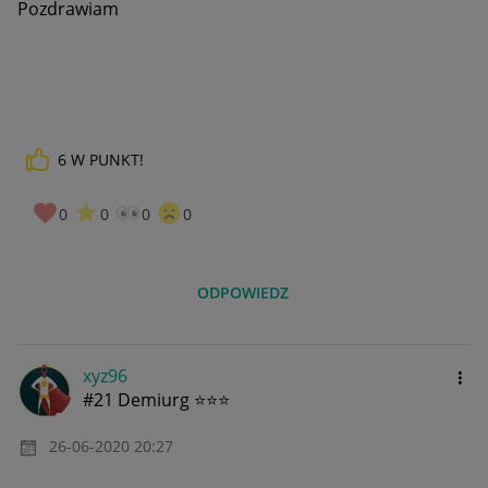
Pozdrawiam
6
W PUNKT!
0
0
0
0
ODPOWIEDZ
xyz96
#21 Demiurg ⭐⭐⭐
‎26-06-2020
20:27