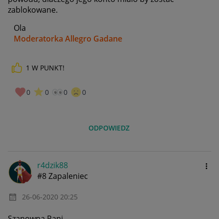
zablokowane.
Ola
Moderatorka Allegro Gadane
1
W PUNKT!
0
0
0
0
ODPOWIEDZ
r4dzik88
#8 Zapaleniec
‎26-06-2020
20:25
Szanowna Pani,