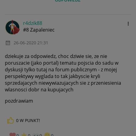
r4dzik88
#8 Zapaleniec
‎26-06-2020
21:31
dziekuje za odpowiedz, choc dziwie sie, ze nie
poruszacie (jako portal) tematu pojscia do sadu w
dyskusji tylko tutaj na forum publicznym - z mojej
perspektywy wyglada to tak jakbyscie kryli
sprzedajacych niewywiazujacych sie z przeniesienia
wlasnosci dobr na kupujacych
pozdrawiam
0
W PUNKT!
0
0
0
0