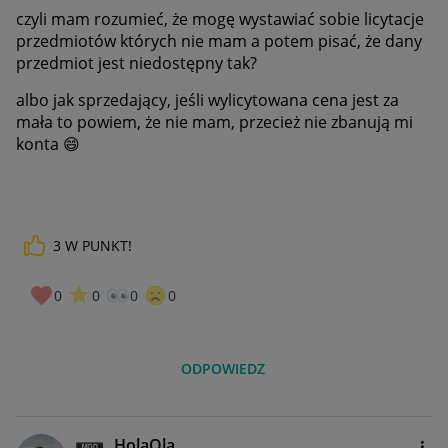
czyli mam rozumieć, że mogę wystawiać sobie licytacje
przedmiotów których nie mam a potem pisać, że dany
przedmiot jest niedostępny tak?
albo jak sprzedający, jeśli wylicytowana cena jest za
mała to powiem, że nie mam, przecież nie zbanują mi
konta
😄
3
W PUNKT!
0
0
0
0
ODPOWIEDZ
_HolaOla_