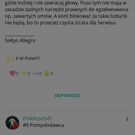
gdzie indziej i nie zawracaj głowy. Poza tym nie mają w
zasadzie żadnych narzędzi prawnych do egzekwowania
np. zawartych umów. A kont blokować za takie bzdurki
nie będą, bo to przecież czysta strata dla Serwisu.
______________
Sołtys Allegro
8
W PUNKT!
0
0
0
0
ODPOWIEDZ
PinkRose545
#9 Pomysłodawca