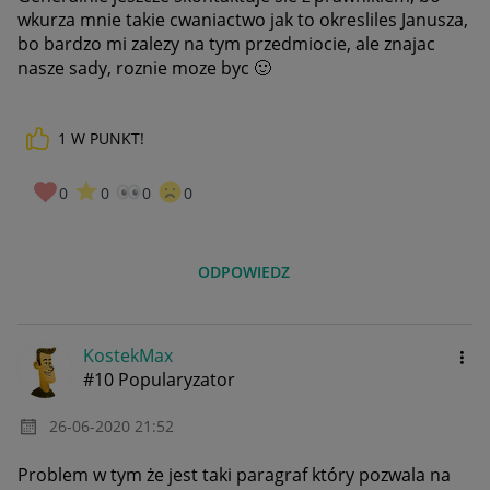
wkurza mnie takie cwaniactwo jak to okresliles Janusza,
bo bardzo mi zalezy na tym przedmiocie, ale znajac
nasze sady, roznie moze byc
🙂
1
W PUNKT!
0
0
0
0
ODPOWIEDZ
KostekMax
#10 Popularyzator
‎26-06-2020
21:52
Problem w tym że jest taki paragraf który pozwala na