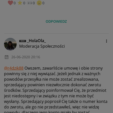
0
0
0
0
ODPOWIEDZ
_HolaOla_
Moderacja Społeczności
‎26-06-2020
20:16
@r4dzik88
Owszem, z
awarliście umowę i obie strony
powinny się z niej wywiązać. Jeżeli jednak z ważnych
powodów przesyłka nie może zostać zrealizowana,
sprzedający powinien niezwłocznie dokonać zwrotu
środków. Sprzedający poinformował Cię, że przedmiot
jest niedostępny i w związku z tym nie może być
wysłany. Sprzedający poprosił Cię także o numer konta
do zwrotu, ale go nie przedstawiłeś, więc nie widzę
powodu, dlaczego jego konto miało by zostać