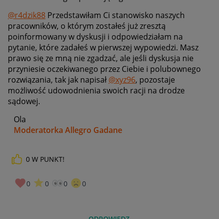
@r4dzik88
Przedstawiłam Ci stanowisko naszych
pracowników, o którym zostałeś już zresztą
poinformowany w dyskusji i odpowiedziałam na
pytanie, które zadałeś w pierwszej wypowiedzi. Masz
prawo się ze mną nie zgadzać, ale jeśli dyskusja nie
przyniesie oczekiwanego przez Ciebie i polubownego
rozwiązania, tak jak napisał
@xyz96
, pozostaje
możliwość udowodnienia swoich racji na drodze
sądowej.
Ola
Moderatorka Allegro Gadane
0
W PUNKT!
0
0
0
0
ODPOWIEDZ