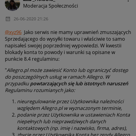
Moderacja Społeczności
‎26-06-2020
21:26
@xyz96
Jako serwis nie mamy uprawnień zmuszających
Sprzedającego do wysyłki towaru i właściwie to samo
napisałeś swojej poprzedniej wypowiedzi. W kwestii
blokady konta to powody i warunki są opisane w
punkcie 8.4 regulaminu:
"
Allegro.pl może zawiesić Konto lub ograniczyć dostęp
do poszczególnych usług w ramach Allegro. W
przypadku
powtarzających się lub istotnych naruszeń
Regulaminu rozumianych jako:
nieuregulowanie przez Użytkownika należności
względem Allegro.pl w wyznaczonym terminie,
podanie przez Użytkownika w ustawieniach Konta
niepełnych lub nieprawdziwych danych
kontaktowych (np. imię i nazwisko, firma, adres),
zbycie przez Użytkownika Konta bez zgody Allegro,