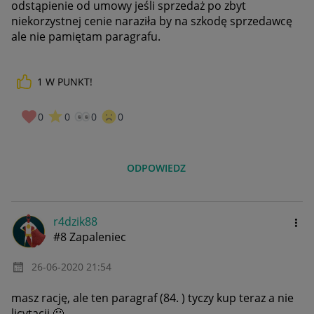
odstąpienie od umowy jeśli sprzedaż po zbyt
niekorzystnej cenie naraziła by na szkodę sprzedawcę
ale nie pamiętam paragrafu.
1
W PUNKT!
0
0
0
0
ODPOWIEDZ
r4dzik88
#8 Zapaleniec
‎26-06-2020
21:54
masz rację, ale ten paragraf (84. ) tyczy kup teraz a nie
licytacji
🙂