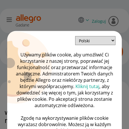
Zaloguj
Gadane
Używamy plików cookie, aby umożliwić Ci
korzystanie z naszej strony, poprawiać jej
funkcjonalność oraz przetwarzać informacje
Kupujący o Allegro Lokalnie
OPCJE
analityczne. Administratorem Twoich danych
będzie Allegro oraz niektórzy partnerzy, z
którymi współpracujemy.
Kliknij tutaj
, aby
dowiedzieć się więcej o tym, jak korzystamy z
WSZYSTKIE TEMATY
plików cookie. Po akceptacji strona zostanie
automatycznie odświeżona.
wygrana licytacja, a sprzedający
Zgodę na wykorzystywanie plików cookie
nie chce wyslac przedmiotu
wyrażasz dobrowolnie. Możesz ją w każdym