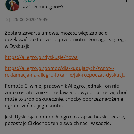
xyz96
#21 Demiurg ⭐⭐⭐
‎26-06-2020
19:49
Została zawarta umowa, możesz więc zapłacić i
oczekiwać dostarczenia przedmiotu. Domagaj się tego
w Dyskusji;
https://allegro.pl/dyskusje/nowa
https://allegro.pl/pomoc/dla-kupujacych/zwrot-i-
reklamacja-na-allegro-lokalnie/jak-rozpoczac-dyskusj...
Pomoże Ci w niej pracownik Allegro, jednak i on nie
zmusi ostatecznie sprzedawcy do wydania rzeczy, choć
może to zrobić skutecznie, choćby poprzez nałożenie
ograniczeń na jego konto.
Jeśli Dyskusja i pomoc Allegro okażą się bezskuteczne,
pozostaje Ci dochodzenie swoich racji w sądzie.