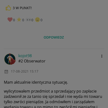
3
W PUNKT!
0
0
0
0
ODPOWIEDZ
kojot98
#2 Obserwator
‎17-08-2021
15:17
Mam aktualnie identyczna sytuację.
wylicytowałem przedmiot a sprzedający po zapłacie
zadzwonił ze za tanio się sprzedał i nie wyda mi towaru
tylko zwróci pieniądze. Ja odmówiłem i zarządałem
wydania towaru a on mimo to zwrócił mi pieniądze i