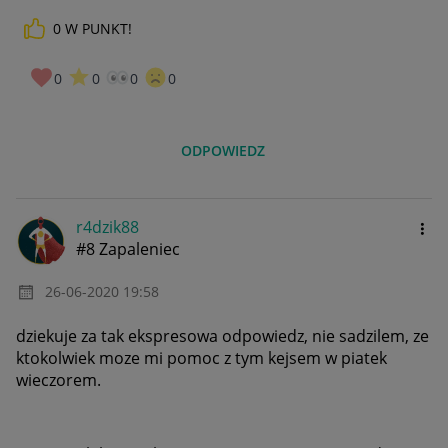
0
W PUNKT!
0
0
0
0
ODPOWIEDZ
r4dzik88
#8 Zapaleniec
‎26-06-2020
19:58
dziekuje za tak ekspresowa odpowiedz, nie sadzilem, ze
ktokolwiek moze mi pomoc z tym kejsem w piatek
wieczorem.