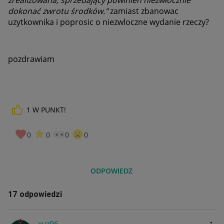
dokonać zwrotu środków."
zamiast zbanowac
uzytkownika i poprosic o niezwloczne wydanie rzeczy?
pozdrawiam
1
W PUNKT!
0
0
0
0
ODPOWIEDZ
17 odpowiedzi