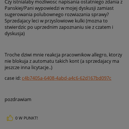
Czy istnialaby mozliwosc napisania ostatniego zdania z
Panskiej/Pani wypowiedzi w mojej dyskusji zamiast
sugerowania polubownego rozwiazania sprawy?
Sprzedajacy leci w przyslowiowe kulki (mozna to
stwierdzic po uprzednim zapoznaniu sie z czatem i
dyskusja)
Troche dziwi mnie reakcja pracownikow allegro, ktorzy
nie blokuja z automatu takich kont (a sprzedajacy ma
jeszcze inna licytacje..)
case id:
c4b7405a-6408-4abd-a4c6-62d167bd097c
pozdrawiam
0
W PUNKT!