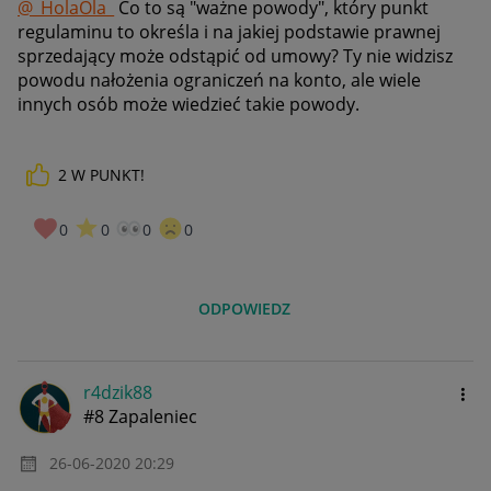
@_HolaOla_
Co to są "ważne powody", który punkt
regulaminu to określa i na jakiej podstawie prawnej
sprzedający może odstąpić od umowy? Ty nie widzisz
powodu nałożenia ograniczeń na konto, ale wiele
innych osób może wiedzieć takie powody.
2
W PUNKT!
0
0
0
0
ODPOWIEDZ
r4dzik88
#8 Zapaleniec
‎26-06-2020
20:29