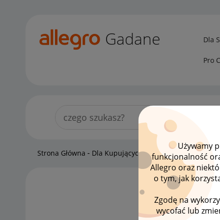
Gadane
Dla 
Pro 
Używamy pli
Strona Główna
Dla Kupujących
Kupujący o Allegro Lo
funkcjonalność or
Allegro oraz niekt
o tym, jak korzys
LISTA
Zgodę na wykorzy
wycofać lub zmien