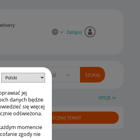
Delivery
Zaloguj
oprawiać jej
OPCJE
oich danych będzie
owiedzieć się więcej
ycznie odświeżona.
ROZPOCZNIJ TEMAT
w każdym momencie
ycofanie zgody nie