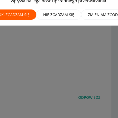
wpływa na legalność uprzedniego przetwarzania.
OK, ZGADZAM SIĘ
NIE ZGADZAM SIĘ
ZMIENIAM ZGOD
ODPOWIEDZ