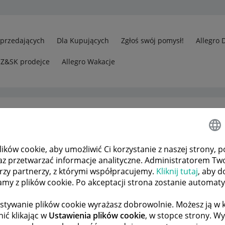
Sprzedających
Dla Kupujących
Zgłoś swój pomysł!
Allegro 
CZ&SK prodejce
Allegro Wakacje
ków cookie, aby umożliwić Ci korzystanie z naszej strony, p
kalnie
Zgłaszać te konto
az przetwarzać informacje analityczne. Administratorem Tw
órzy partnerzy, z którymi współpracujemy.
Kliknij tutaj
, aby d
tamy z plików cookie. Po akceptacji strona zostanie automat
 TEMATÓW
POPRZEDNIA
NASTĘPNA
stywanie plików cookie wyrażasz dobrowolnie. Możesz ją 
ić klikając w
Ustawienia plików cookie
, w stopce strony. W