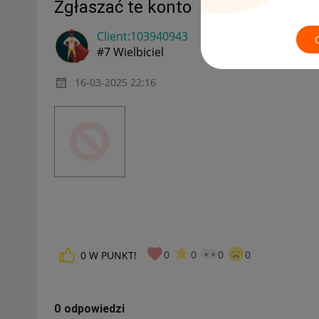
Zgłaszać te konto
Client:10394094
3
#7 Wielbiciel
‎16-03-2025
22:16
0
0
0
0
0
W PUNKT!
0 odpowiedzi