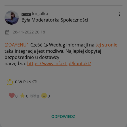
ko_alka
Była Moderatorka Społeczności
‎28-11-2022
20:18
@DAYENU1
Cześć
🙂
Według informacji na
tej stronie
taka integracja jest możliwa. Najlepiej dopytaj
bezpośrednio u dostawcy
narzędzia:
https://www.infakt.pl/kontakt/
0
W PUNKT!
0
0
0
0
ODPOWIEDZ