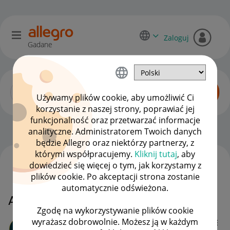
Zaloguj
Gadane
Używamy plików cookie, aby umożliwić Ci
korzystanie z naszej strony, poprawiać jej
funkcjonalność oraz przetwarzać informacje
Początkujący sprzedawcy
OPCJE
analityczne. Administratorem Twoich danych
będzie Allegro oraz niektórzy partnerzy, z
którymi współpracujemy.
Kliknij tutaj
, aby
dowiedzieć się więcej o tym, jak korzystamy z
WSZYSTKIE TEMATY
plików cookie. Po akceptacji strona zostanie
automatycznie odświeżona.
Allegro + inFakt
Zgodę na wykorzystywanie plików cookie
wyrażasz dobrowolnie. Możesz ją w każdym
DAYENU1