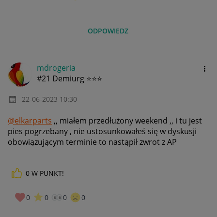
ODPOWIEDZ
mdrogeria
#21 Demiurg ⭐⭐⭐
‎22-06-2023
10:30
@elkarparts
,,
miałem przedłużony weekend ,, i tu jest
pies pogrzebany , nie ustosunkowałeś się w dyskusji
obowiązującym terminie to nastąpił zwrot z AP
0
W PUNKT!
0
0
0
0