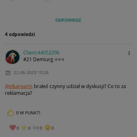
ODPOWIEDZ
4 odpowiedzi
Client:44052296
#21 Demiurg ⭐⭐⭐
‎22-06-2023
10:26
@elkarparts
brałeś czynny udział w dyskusji? Co to za
reklamacja?
0
W PUNKT!
0
0
0
0