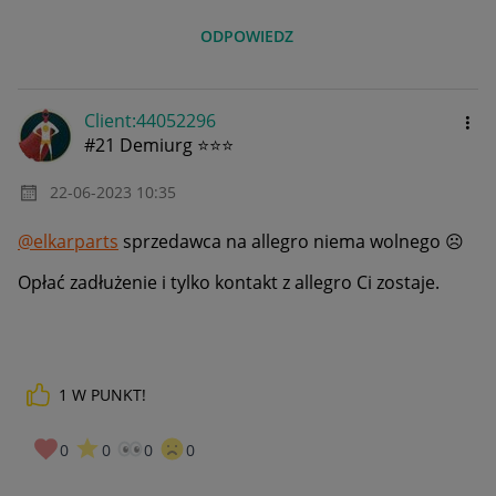
ODPOWIEDZ
Client:44052296
#21 Demiurg ⭐⭐⭐
‎22-06-2023
10:35
@elkarparts
sprzedawca na allegro niema wolnego
☹️
Opłać zadłużenie i tylko kontakt z allegro Ci zostaje.
1
W PUNKT!
0
0
0
0