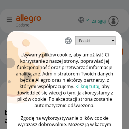
Zaloguj
Gadane
Używamy plików cookie, aby umożliwić Ci
korzystanie z naszej strony, poprawiać jej
funkcjonalność oraz przetwarzać informacje
Początkujący sprzedawcy
OPCJE
analityczne. Administratorem Twoich danych
będzie Allegro oraz niektórzy partnerzy, z
którymi współpracujemy.
Kliknij tutaj
, aby
dowiedzieć się więcej o tym, jak korzystamy z
WSZYSTKIE TEMATY
plików cookie. Po akceptacji strona zostanie
automatycznie odświeżona.
blokada konta za zwrot przez
Zgodę na wykorzystywanie plików cookie
allegro protect
wyrażasz dobrowolnie. Możesz ją w każdym